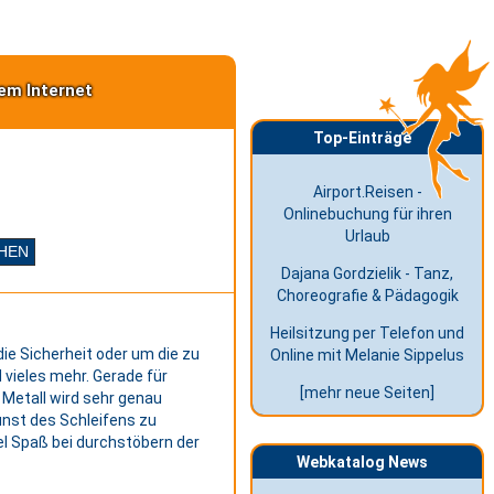
em Internet
Top-Einträge
Airport.Reisen -
Onlinebuchung für ihren
Urlaub
Dajana Gordzielik - Tanz,
Choreografie & Pädagogik
Heilsitzung per Telefon und
ie Sicherheit oder um die zu
Online mit Melanie Sippelus
d vieles mehr. Gerade für
[mehr neue Seiten]
 Metall wird sehr genau
unst des Schleifens zu
iel Spaß bei durchstöbern der
Webkatalog News