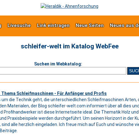
g
Livesuche
Link eintragen
Neue Seiten
Neues aus d
schleifer-welt im Katalog WebFee
Suchen im Webkatalog:
m Thema Schleifmaschinen - Für Anfänger und Profis
s um die Technik geht, die unterschiedlichen Schleifmaschinen Arten, d
den Materialen, der Blog schleifer-welt.com informiert über all dies un
d Profihandwerker ist diese Internetseite ideal. Die Thematik Holz und
 und Praxisbeispiele werden durchgeführt. Um seinen Horizont in der K
, sind alle herzlich eingeladen. Ich freue mich auf Euch und wünsche v
Beiträge.