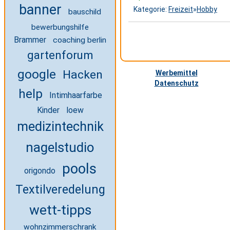
banner
Kategorie:
Freizeit
»
Hobby
bauschild
bewerbungshilfe
Brammer
coaching berlin
gartenforum
google
Hacken
Werbemittel
Datenschutz
help
Intimhaarfarbe
Kinder
loew
medizintechnik
nagelstudio
pools
origondo
Textilveredelung
wett-tipps
wohnzimmerschrank