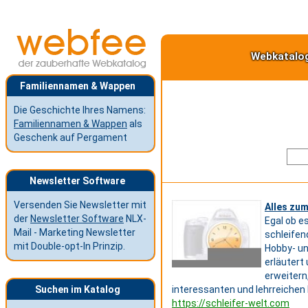
Webkatalo
Familiennamen & Wappen
Die Geschichte Ihres Namens:
Familiennamen & Wappen
als
Geschenk auf Pergament
Newsletter Software
Versenden Sie Newsletter mit
Alles zu
der
Newsletter Software
NLX-
Egal ob e
Mail - Marketing Newsletter
schleifen
mit Double-opt-In Prinzip.
Hobby- un
erläutert
erweitern
Suchen im Katalog
interessanten und lehrreichen 
https://schleifer-welt.com