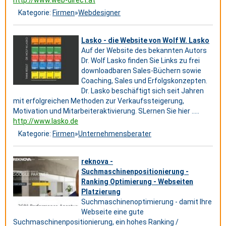
http://www.web-direct.at
Kategorie:
Firmen
»
Webdesigner
Lasko - die Website von Wolf W. Lasko
Auf der Website des bekannten Autors
Dr. Wolf Lasko finden Sie Links zu frei
downloadbaren Sales-Büchern sowie
Coaching, Sales und Erfolgskonzepten.
Dr. Lasko beschäftigt sich seit Jahren
mit erfolgreichen Methoden zur Verkaufssteigerung,
Motivation und Mitarbeiteraktivierung. SLernen Sie hier .....
http://www.lasko.de
Kategorie:
Firmen
»
Unternehmensberater
reknova -
Suchmaschinenpositionierung -
Ranking Optimierung - Webseiten
Platzierung
Suchmaschinenoptimierung - damit Ihre
Webseite eine gute
Suchmaschinenpositionierung, ein hohes Ranking /