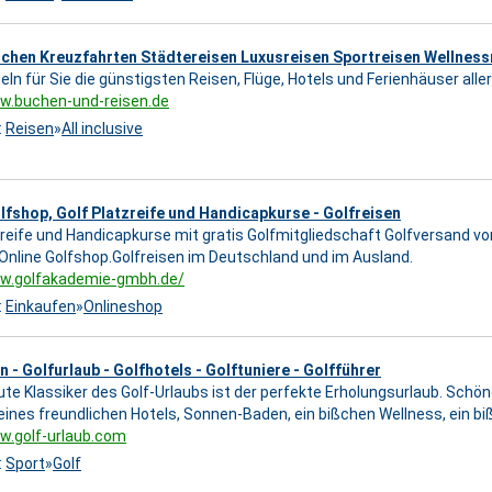
uchen Kreuzfahrten Städtereisen Luxusreisen Sportreisen Wellness
teln für Sie die günstigsten Reisen, Flüge, Hotels und Ferienhäuser all
w.buchen-und-reisen.de
:
Reisen
»
All inclusive
lfshop, Golf Platzreife und Handicapkurse - Golfreisen
zreife und Handicapkurse mit gratis Golfmitgliedschaft Golfversand von
nline Golfshop.Golfreisen im Deutschland und im Ausland.
ww.golfakademie-gmbh.de/
:
Einkaufen
»
Onlineshop
n - Golfurlaub - Golfhotels - Golftuniere - Golfführer
ute Klassiker des Golf-Urlaubs ist der perfekte Erholungsurlaub. Schöne
eines freundlichen Hotels, Sonnen-Baden, ein bißchen Wellness, ein
w.golf-urlaub.com
:
Sport
»
Golf