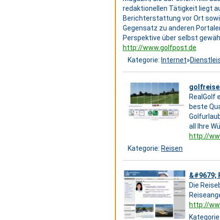
redaktionellen Tätigkeit liegt 
Berichterstattung vor Ort sowi
Gegensatz zu anderen Portalen 
Perspektive über selbst gewäh
http://www.golfpost.de
Kategorie:
Internet
»
Dienstle
golfreise
RealGolf e
beste Qua
Golfurlau
all Ihre W
http://ww
Kategorie:
Reisen
&#9679; R
Die Reise
Reiseange
http://ww
Kategorie