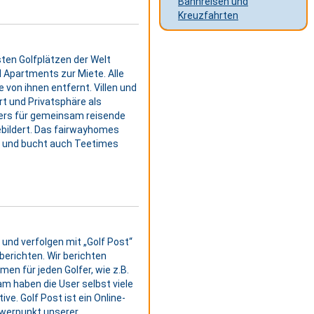
Bahnreisen und
Kreuzfahrten
sten Golfplätzen der Welt
 Apartments zur Miete. Alle
e von ihnen entfernt. Villen und
t und Privatsphäre als
ers für gemeinsam reisende
bebildert. Das fairwayhomes
nt und bucht auch Teetimes
 und verfolgen mit „Golf Post“
berichten. Wir berichten
en für jeden Golfer, wie z.B.
am haben die User selbst viele
ve. Golf Post ist ein Online-
hwerpunkt unserer