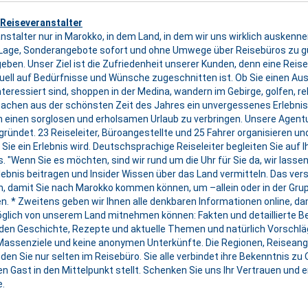
Reiseveranstalter
nstalter nur in Marokko, in dem Land, in dem wir uns wirklich auskennen
r Lage, Sonderangebote sofort und ohne Umwege über Reisebüros zu g
eben. Unser Ziel ist die Zufriedenheit unserer Kunden, denn eine Reis
iduell auf Bedürfnisse und Wünsche zugeschnitten ist. Ob Sie einen Aus
interessiert sind, shoppen in der Medina, wandern im Gebirge, golfen, re
machen aus der schönsten Zeit des Jahres ein unvergessenes Erlebnis. 
um einen sorglosen und erholsamen Urlaub zu verbringen. Unsere Agent
ründet. 23 Reiseleiter, Büroangestellte und 25 Fahrer organisieren und
Sie ein Erlebnis wird. Deutschsprachige Reiseleiter begleiten Sie auf 
 "Wenn Sie es möchten, sind wir rund um die Uhr für Sie da, wir lassen S
ebnis beitragen und Insider Wissen über das Land vermitteln. Das ver
en, damit Sie nach Marokko kommen können, um –allein oder in der Gru
. * Zweitens geben wir Ihnen alle denkbaren Informationen online, da
möglich von unserem Land mitnehmen können: Fakten und detaillierte
nden Geschichte, Rezepte und aktuelle Themen und natürlich Vorschlä
e Massenziele und keine anonymen Unterkünfte. Die Regionen, Reiseange
den Sie nur selten im Reisebüro. Sie alle verbindet ihre Bekenntnis z
en Gast in den Mittelpunkt stellt. Schenken Sie uns Ihr Vertrauen und 
e.