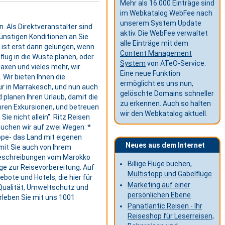
Mehr als 16.000 Einträge sind
im Webkatalog WebFee nach
unserem System Update
. Als Direktveranstalter sind
aktiv. Die WebFee verwaltet
ünstigen Konditionen an Sie
alle Einträge mit dem
e ist erst dann gelungen, wenn
Content Management
flug in die Wüste planen, oder
System
von ATeO-Service.
laxen und vieles mehr, wir
Eine neue Funktion
Wir bieten Ihnen die
ermöglicht es uns nun,
ur in Marrakesch, und nun auch
gelöschte Domains schneller
 planen Ihren Urlaub, damit die
zu erkennen. Auch so halten
Ihren Exkursionen, und betreuen
wir den Webkatalog aktuell.
ie nicht allein". Ritz Reisen
suchen wir auf zwei Wegen: *
ppe- das Land mit eigenen
Neues aus dem Internet
mit Sie auch von Ihrem
 Beschreibungen vom Marokko
Billige Flüge buchen,
ge zur Reisevorbereitung. Auf
Multistopp und Gabelflüge
bote und Hotels, die hier für
Marketing auf einer
u Qualität, Umweltschutz und
persönlichen Ebene
erleben Sie mit uns 1001
Panatlantic Reisen - Ihr
Reiseshop für Leserreisen,