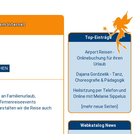
em Internet
Top-Einträge
Airport.Reisen -
Onlinebuchung für ihren
Urlaub
Dajana Gordzielik - Tanz,
Choreografie & Pädagogik
Heilsitzung per Telefon und
e an Familienurlaub,
Online mit Melanie Sippelus
n Firmenreiseevents
[mehr neue Seiten]
estalten wir die Reise auch
Webkatalog News