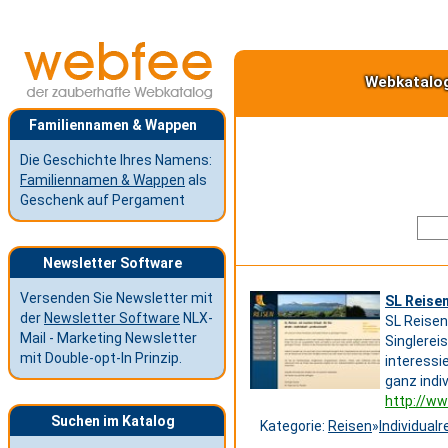
Webkatalo
Familiennamen & Wappen
Die Geschichte Ihres Namens:
Familiennamen & Wappen
als
Geschenk auf Pergament
Newsletter Software
Versenden Sie Newsletter mit
SL Reisen
der
Newsletter Software
NLX-
SL Reisen 
Mail - Marketing Newsletter
Singlerei
mit Double-opt-In Prinzip.
interessi
ganz indi
http://ww
Suchen im Katalog
Kategorie:
Reisen
»
Individualr