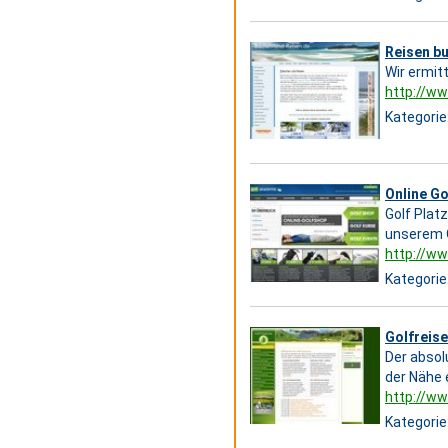
Reisen b
Wir ermit
http://ww
Kategorie
Online Go
Golf Plat
unserem O
http://w
Kategorie
Golfreise
Der absol
der Nähe 
http://ww
Kategorie