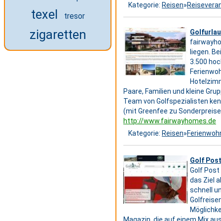
Kategorie:
Reisen
»
Reiseveran
texel
tresor
zigaretten
Golfurlau
fairwayho
liegen. B
3.500 hoch
Ferienwoh
Hotelzimm
Paare, Familien und kleine Grup
Team von Golfspezialisten ken
(mit Greenfee zu Sonderpreise
http://www.fairwayhomes.de
Kategorie:
Reisen
»
Ferienwoh
Golf Post
Golf Post
das Ziel 
schnell u
Golfreise
Möglichke
Magazin, die auf einem Mix au