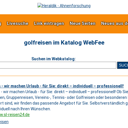
g
Livesuche
Link eintragen
Neue Seiten
Neues aus d
golfreisen im Katalog WebFee
Suchen im Webkatalog:
 - wir machen Urlaub - für Sie: direkt – individuell – professionell!
- wir machen Urlaub - für Sie: direkt – individuell – professionell! Ob Si
sen, Gruppenreisen, Vereins-, Tennis- oder Golfreisen oder besondere
ert sind, wir finden das passende Angebot für Sie. Selbstverständlich g
viduell nach Ihren Wünschen.
w.sl-reisen24.de
eisen