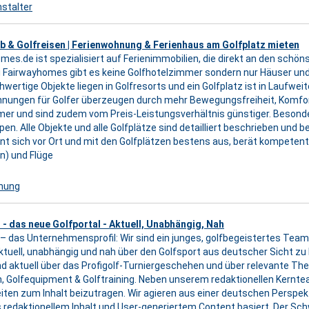
stalter
b & Golfreisen | Ferienwohnung & Ferienhaus am Golfplatz mieten
mes.de ist spezialisiert auf Ferienimmobilien, die direkt an den schön
ei Fairwayhomes gibt es keine Golfhotelzimmer sondern nur Häuser und
wertige Objekte liegen in Golfresorts und ein Golfplatz ist in Laufweit
nungen für Golfer überzeugen durch mehr Bewegungsfreiheit, Komfor
er und sind zudem vom Preis-Leistungsverhältnis günstiger. Besond
pen. Alle Objekte und alle Golfplätze sind detailliert beschrieben und 
nt sich vor Ort und mit den Golfplätzen bestens aus, berät kompete
n) und Flüge
nung
 - das neue Golfportal - Aktuell, Unabhängig, Nah
 – das Unternehmensprofil: Wir sind ein junges, golfbegeistertes Team
aktuell, unabhängig und nah über den Golfsport aus deutscher Sicht zu 
nd aktuell über das Profigolf-Turniergeschehen und über relevante Them
n, Golfequipment & Golftraining. Neben unserem redaktionellen Kernte
iten zum Inhalt beizutragen. Wir agieren aus einer deutschen Perspekti
s redaktionellem Inhalt und User-generiertem Content basiert. Der Sc