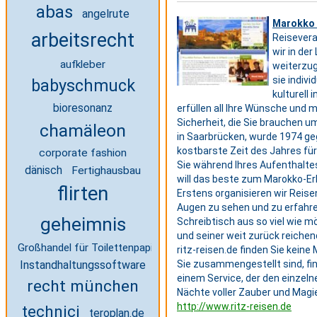
abas
angelrute
Marokko 
arbeitsrecht
Reisevera
wir in de
aufkleber
weiterzug
sie indiv
babyschmuck
kulturell 
bioresonanz
erfüllen all Ihre Wünsche und 
Sicherheit, die Sie brauchen 
chamäleon
in Saarbrücken, wurde 1974 geg
kostbarste Zeit des Jahres für 
corporate fashion
Sie während Ihres Aufenthaltes.
dänisch
Fertighausbau
will das beste zum Marokko-Erl
flirten
Erstens organisieren wir Reis
Augen zu sehen und zu erfahren
geheimnis
Schreibtisch aus so viel wie 
und seiner weit zurück reiche
Großhandel für Toilettenpapier
ritz-reisen.de finden Sie kein
Instandhaltungssoftware
Sie zusammengestellt sind, fin
einem Service, der den einzeln
recht münchen
Nächte voller Zauber und Magi
http://www.ritz-reisen.de
technici
teroplan.de