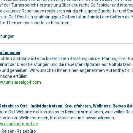
auf der Turnierbericht-erstattung über deutsche Golfspieler und interna
e exklusive Reportagen realisieren wir durch eigene Zuarbeiter und So
ist Golf Post ein unabhängiges Golfportal und bietet den Golfern die 
lte Themen und Inhalte zu berichten.
istungen
n tunesien
chten Golfplatz ist eine bietet Ihnen Beratung bei der Planung Ihrer Go
lität der Dienstleistungen und die neuesten Updates auf Golfplätzen. W
b und genießen. Wir wünschen Ihnen einen angenehmen Aufenthalt in T
ünsche erfüllen.
w.tunisiarealgolf.com
eisebüro Ost - Individualreisen, Kreuzfahrten, Wellness-Reisen &
büro Ost Website mit kostenlosen Reiseinformationen, wertvollen Rei
boten zu Wellnessreisen, Kreuzfahrten und Individualreisen.
w.reisebuero-ost.de
:
Reisen
»
Reisebüro