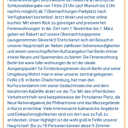
Schlüsselübergabe von 14 bis 23 Uhr (auf Wunsch bis 2 Uhr
nachts möglich) ab 7 Übernachtungen Parkplatz nach
Verfügbarkeit kostenlos! Jetzt direkt und sicher online
buchen. Mit einem Klick zu günstigen und preiswerten
Ferienwohnungen. In der Zeit vom 1. November bis 1. März
geben wir Rabatt auf unsere Übernachtungspreise
(ausgenommen Silvester)! Stets bietet sich ein Besuch in
unserer Hauptstadt an. Neben zahllosen Sehenswürdigkeiten
und einem unerschöpflichen Kulturangebot hat Berlin immer
etwas Neues und Spannendes zu bieten. Die Ferienwohnung
Berlin bei www.tolle-wohnungen.de ist der ideale
Ausgangspunkt für Entdeckungsreisen durch Berlin und seine
Umgebung:Wohnt man in einer unserer zentral gelegenen
FeWo z.B. in Berlin-Charlottenburg, hat man den
Kurfürstendamm mit seiner Gedächtniskirche und dem
berühmten KaDeWe direkt vor der Tür. Mit den öffentlichen
Verkehrsmitteln sind beispielsweise der Potsdamer Platz, die
Neue Nationalgalerie,die Philharmonie und das Messegelände
in Kürze erreichbar. Viele interessante kulinarische Angebote
und Einkaufsmöglichkeiten sind von dort aus zu Fuß zu
entdecken. Unser Highlight ist die wohl größte FeWo unserer
Hauptstadt. Bis zu 18 Personen können diese 9-Zimmer-