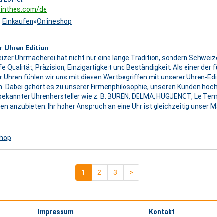
sinthes.com/de
:
Einkaufen
»
Onlineshop
r Uhren Edition
izer Uhrmacherei hat nicht nur eine lange Tradition, sondern Schweiz
fe Qualität, Präzision, Einzigartigkeit und Beständigkeit. Als einer der
 Uhren fühlen wir uns mit diesen Wertbegriffen mit unserer Uhren-Edi
. Dabei gehört es zu unserer Firmenphilosophie, unseren Kunden hoc
bekannter Uhrenhersteller wie z. B. BÜREN, DELMA, HUGUENOT, Le Te
n anzubieten. Ihr hoher Anspruch an eine Uhr ist gleichzeitig unser 
e
shop
1
2
3
>
Impressum
Kontakt