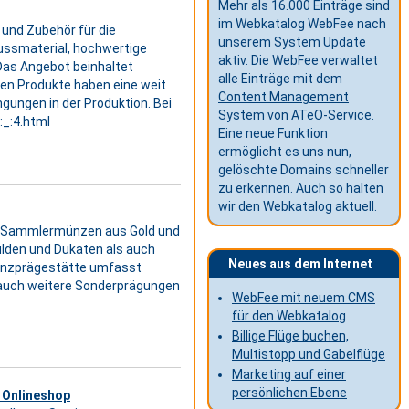
Mehr als 16.000 Einträge sind
im Webkatalog WebFee nach
 und Zubehör für die
unserem System Update
ussmaterial, hochwertige
aktiv. Die WebFee verwaltet
Das Angebot beinhaltet
alle Einträge mit dem
ten Produkte haben eine weit
Content Management
ngungen in der Produktion. Bei
System
von ATeO-Service.
:_:4.html
Eine neue Funktion
ermöglicht es uns nun,
gelöschte Domains schneller
zu erkennen. Auch so halten
wir den Webkatalog aktuell.
nd Sammlermünzen aus Gold und
Gulden und Dukaten als auch
Neues aus dem Internet
ünzprägestätte umfasst
 auch weitere Sonderprägungen
WebFee mit neuem CMS
für den Webkatalog
Billige Flüge buchen,
Multistopp und Gabelflüge
Marketing auf einer
persönlichen Ebene
 Onlineshop