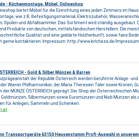
.de - Küchenmontage, Möbel, Onlineshop
ineshop bietet Möbel für die Einrichtung eines jeden Zimmers im Haus
tage, wie z.B. Befestigungsmaterial, Elektrozubehör, Wasseranschl
, Spülen und Abfallsammler. Das Sortiment wird ständig ausgebaut. 
nd Produkte von deutschen, mittelständischen Herstellern. Die meis
schnittliche Qualität und eine geklärte Holzherkunft, sowie faire Bedi
it gerne kontaktieren. Impressum: http://www.kitcheza.de/Impressum
TERREICH - Gold & Silber Münzen & Barren
nzprägeanstalt der Republik Österreich werden berühmte Anlage- u
e der Wiener Philharmoniker, der Maria Theresien Taler sowie Kronen, 
en der MÜNZE ÖSTERREICH geprägt. Der Shop der Österreichischen M
ür Goldmünzen, Silbermünzen sowie Euromünzen und Niob Münzen als
en für Anlegen, Sammeln und Schenken.
h.at
nn Transportgeräte 63150 Heusenstamm Profi-Auswahl in unserem