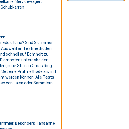
pelkarre, Servicewagen,
, Schubkarren
ten
r Edelsteine? Sind Sie immer
tige Auswahl an Testmethoden
nd schnell auf Echtheit zu
n Diamanten unterscheiden
 der grüne Stein in Omas Ring
st Set eine Prüfmethode an, mit
nnt werden können. Alle Tests
nso von Laien oder Sammlern
r Sammler. Besonders Tansanite
werten.