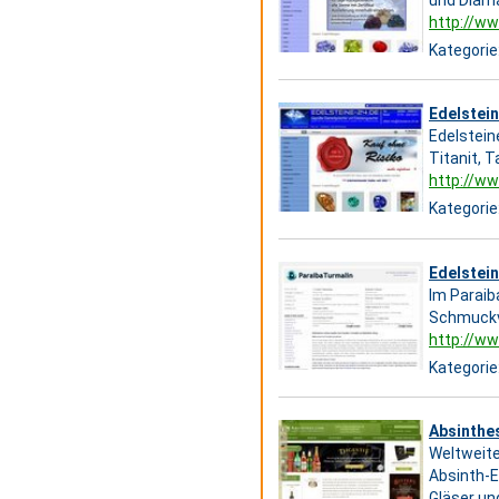
http://ww
Kategorie
Edelstein
Edelstein
Titanit, 
http://ww
Kategorie
Edelstein
Im Paraib
Schmuckve
http://ww
Kategorie
Absinthe
Weltweite
Absinth-Er
Gläser und