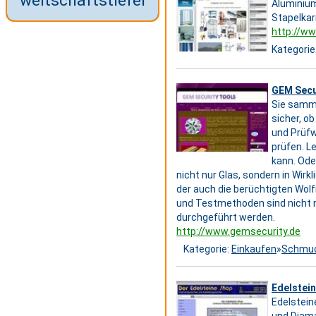
weitschaftstiefel
Aluminium
Stapelkar
http://w
Kategorie
GEM Secur
Sie samme
sicher, o
und Prüfw
prüfen. L
kann. Ode
nicht nur Glas, sondern in Wir
der auch die berüchtigten Wol
und Testmethoden sind nicht 
durchgeführt werden.
http://www.gemsecurity.de
Kategorie:
Einkaufen
»
Schmu
Edelstei
Edelstein
und Diama