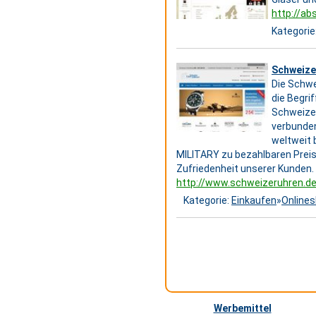
http://ab
Kategorie
Schweize
Die Schwe
die Begrif
Schweizer
verbunden
weltweit 
MILITARY zu bezahlbaren Preise
Zufriedenheit unserer Kunden.
http://www.schweizeruhren.d
Kategorie:
Einkaufen
»
Online
Werbemittel