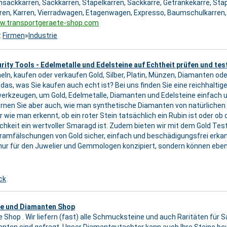
sackkarren, Sackkarren, Stapelkarren, Sackkarre, Getränkekarre, Sta
ren, Karren, Vierradwagen, Etagenwagen, Expresso, Baumschulkarren
ww.transportgeraete-shop.com
:
Firmen
»
Industrie
ity Tools - Edelmetalle und Edelsteine auf Echtheit prüfen und tes
ln, kaufen oder verkaufen Gold, Silber, Platin, Münzen, Diamanten ode
b das, was Sie kaufen auch echt ist? Bei uns finden Sie eine reichhal
erkzeugen, um Gold, Edelmetalle, Diamanten und Edelsteine einfach u
ernen Sie aber auch, wie man synthetische Diamanten von natürliche
r wie man erkennt, ob ein roter Stein tatsächlich ein Rubin ist oder ob
klichkeit ein wertvoller Smaragd ist. Zudem bieten wir mit dem Gold Te
framfälschungen von Gold sicher, einfach und beschädigungsfrei erka
nur für den Juwelier und Gemmologen konzipiert, sondern können ebe
ck
ne und Diamanten Shop
e Shop . Wir liefern (fast) alle Schmucksteine und auch Raritäten fü
nten sind gefragt. Unser Diamantgutachter kann auch Ihre Steine be