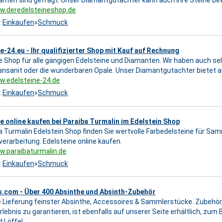
w.deredelsteineshop.de
:
Einkaufen
»
Schmuck
e-24.eu - Ihr qualifizierter Shop mit Kauf auf Rechnung
e Shop für alle gängigen Edelsteine und Diamanten. Wir haben auch s
Tansanit oder die wunderbaren Opale. Unser Diamantgutachter bietet a
w.edelsteine-24.de
:
Einkaufen
»
Schmuck
e online kaufen bei Paraiba Turmalin im Edelstein Shop
a Turmalin Edelstein Shop finden Sie wertvolle Farbedelsteine für Sam
rarbeitung. Edelsteine online kaufen.
w.paraibaturmalin.de
:
Einkaufen
»
Schmuck
s.com - Über 400 Absinthe und Absinth-Zubehör
 Lieferung feinster Absinthe, Accessoires & Sammlerstücke. Zubehör
lebnis zu garantieren, ist ebenfalls auf unserer Seite erhältlich, zum 
 Löffel.