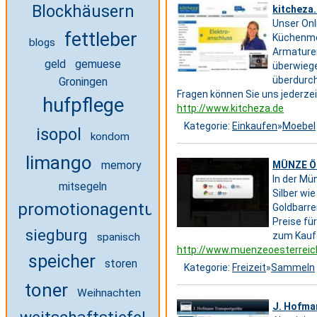
Blockhäusern
kitcheza
Unser Onl
fettleber
Küchenmon
blogs
Armaturen
gemuese
geld
überwiege
überdurch
Groningen
Fragen können Sie uns jederze
hufpflege
http://www.kitcheza.de
Kategorie:
Einkaufen
»
Moebel
isopol
kondom
limango
memory
MÜNZE ÖS
In der Mü
mitsegeln
Silber wi
promotionagentur bundesweit
Goldbarr
Preise f
siegburg
zum Kauf
spanisch
http://www.muenzeoesterreic
speicher
storen
Kategorie:
Freizeit
»
Sammeln
toner
Weihnachten
J. Hofma