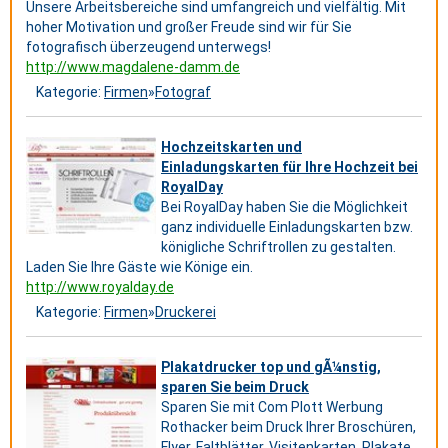
Unsere Arbeitsbereiche sind umfangreich und vielfältig. Mit
hoher Motivation und großer Freude sind wir für Sie
fotografisch überzeugend unterwegs!
http://www.magdalene-damm.de
Kategorie:
Firmen
»
Fotograf
Hochzeitskarten und
Einladungskarten für Ihre Hochzeit bei
RoyalDay
Bei RoyalDay haben Sie die Möglichkeit
ganz individuelle Einladungskarten bzw.
königliche Schriftrollen zu gestalten.
Laden Sie Ihre Gäste wie Könige ein.
http://www.royalday.de
Kategorie:
Firmen
»
Druckerei
Plakatdrucker top und gÃ¼nstig,
sparen Sie beim Druck
Sparen Sie mit Com Plott Werbung
Rothacker beim Druck Ihrer Broschüren,
Flyer, Faltblätter, Visitenkarten, Plakate