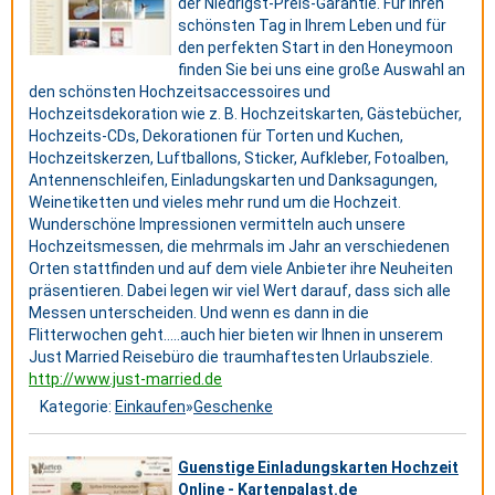
der Niedrigst-Preis-Garantie. Für Ihren
schönsten Tag in Ihrem Leben und für
den perfekten Start in den Honeymoon
finden Sie bei uns eine große Auswahl an
den schönsten Hochzeitsaccessoires und
Hochzeitsdekoration wie z. B. Hochzeitskarten, Gästebücher,
Hochzeits-CDs, Dekorationen für Torten und Kuchen,
Hochzeitskerzen, Luftballons, Sticker, Aufkleber, Fotoalben,
Antennenschleifen, Einladungskarten und Danksagungen,
Weinetiketten und vieles mehr rund um die Hochzeit.
Wunderschöne Impressionen vermitteln auch unsere
Hochzeitsmessen, die mehrmals im Jahr an verschiedenen
Orten stattfinden und auf dem viele Anbieter ihre Neuheiten
präsentieren. Dabei legen wir viel Wert darauf, dass sich alle
Messen unterscheiden. Und wenn es dann in die
Flitterwochen geht…..auch hier bieten wir Ihnen in unserem
Just Married Reisebüro die traumhaftesten Urlaubsziele.
http://www.just-married.de
Kategorie:
Einkaufen
»
Geschenke
Guenstige Einladungskarten Hochzeit
Online - Kartenpalast.de