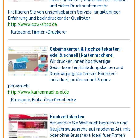
und vielen Drucksachen mehr.
Profitieren Sie von unschlagbarem Service, langjÃ¤hriger
Erfahrung und beeindruckender QualitÃ¤t.
http://www.cpw-shop.de
Kategorie:
Firmen
»
Druckerei
Geburtskarten & Hochzeitskarten -
edel & schnell | kartenmacherei
Wir drucken Ihnen hochwertige
Geburtskarten, Einladungskarten und
Danksagungskarten zur Hochzeit -
individuell, professionell & ganz
persönlich.
http://www.kartenmacherei.de
Kategorie:
Einkaufen
»
Geschenke
Hochzeitskarten
Versenden Sie Weihnachtsgruesse und
Neujahrswuensche auf moderne Art, mit
oder ohne Grusstext. Ideal fuer Firmen