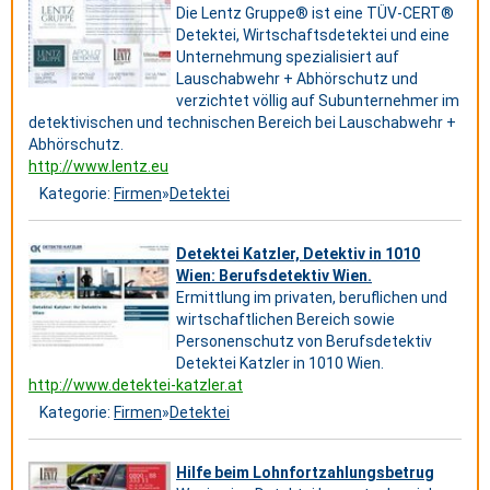
Die Lentz Gruppe® ist eine TÜV-CERT®
Detektei, Wirtschaftsdetektei und eine
Unternehmung spezialisiert auf
Lauschabwehr + Abhörschutz und
verzichtet völlig auf Subunternehmer im
detektivischen und technischen Bereich bei Lauschabwehr +
Abhörschutz.
http://www.lentz.eu
Kategorie:
Firmen
»
Detektei
Detektei Katzler, Detektiv in 1010
Wien: Berufsdetektiv Wien.
Ermittlung im privaten, beruflichen und
wirtschaftlichen Bereich sowie
Personenschutz von Berufsdetektiv
Detektei Katzler in 1010 Wien.
http://www.detektei-katzler.at
Kategorie:
Firmen
»
Detektei
Hilfe beim Lohnfortzahlungsbetrug