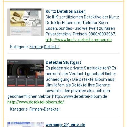
Kurtz Detektei Essen
Die IHK-zertifizierten Detektive der Kurtz
Detektei Essen ermitteln für Sie in
Essen, bundes- und weltweit zu fairen
Privatdetektiv-Preisen: 0800/8033967.
http://www.kurtz-detektei-essen.de
Kategorie:
Firmen
»
Detektei
Detektei Stuttgart
Es plagen sie private Streitigkeiten? Es
herrscht der Verdacht geschaeftlicher
Schaedigung? Die Detektei Bloom aus
Ulm liefert als Detektei ihre Dienste
sowohl in den privaten als auch den
geschaeftlichen Sektor! http://www.detektei-bloom.de
http://www.detektei-bloom.de/
Kategorie:
Firmen
»
Detektei
werbung-2@lentz.de