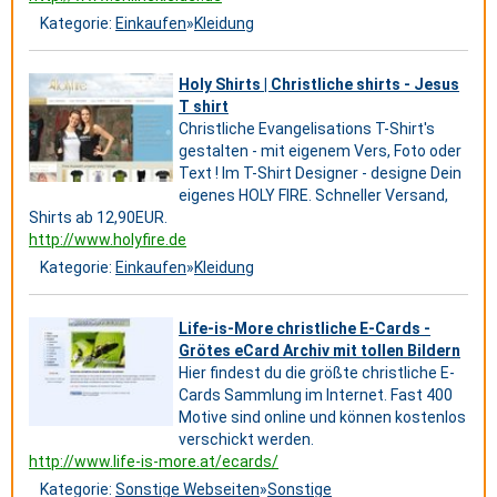
Kategorie:
Einkaufen
»
Kleidung
Holy Shirts | Christliche shirts - Jesus
T shirt
Christliche Evangelisations T-Shirt's
gestalten - mit eigenem Vers, Foto oder
Text ! Im T-Shirt Designer - designe Dein
eigenes HOLY FIRE. Schneller Versand,
Shirts ab 12,90EUR.
http://www.holyfire.de
Kategorie:
Einkaufen
»
Kleidung
Life-is-More christliche E-Cards -
Grötes eCard Archiv mit tollen Bildern
Hier findest du die größte christliche E-
Cards Sammlung im Internet. Fast 400
Motive sind online und können kostenlos
verschickt werden.
http://www.life-is-more.at/ecards/
Kategorie:
Sonstige Webseiten
»
Sonstige