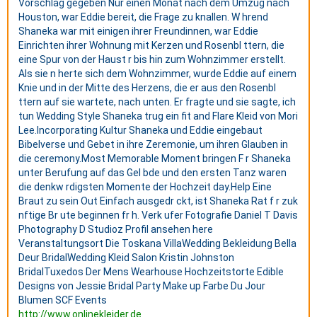
Vorschlag gegeben Nur einen Monat nach dem Umzug nach
Houston, war Eddie bereit, die Frage zu knallen. W hrend
Shaneka war mit einigen ihrer Freundinnen, war Eddie
Einrichten ihrer Wohnung mit Kerzen und Rosenbl ttern, die
eine Spur von der Haust r bis hin zum Wohnzimmer erstellt.
Als sie n herte sich dem Wohnzimmer, wurde Eddie auf einem
Knie und in der Mitte des Herzens, die er aus den Rosenbl
ttern auf sie wartete, nach unten. Er fragte und sie sagte, ich
tun Wedding Style Shaneka trug ein fit and Flare Kleid von Mori
Lee.Incorporating Kultur Shaneka und Eddie eingebaut
Bibelverse und Gebet in ihre Zeremonie, um ihren Glauben in
die ceremony.Most Memorable Moment bringen F r Shaneka
unter Berufung auf das Gel bde und den ersten Tanz waren
die denkw rdigsten Momente der Hochzeit day.Help Eine
Braut zu sein Out Einfach ausgedr ckt, ist Shaneka Rat f r zuk
nftige Br ute beginnen fr h. Verk ufer Fotografie Daniel T Davis
Photography D Studioz Profil ansehen here
Veranstaltungsort Die Toskana VillaWedding Bekleidung Bella
Deur BridalWedding Kleid Salon Kristin Johnston
BridalTuxedos Der Mens Wearhouse Hochzeitstorte Edible
Designs von Jessie Bridal Party Make up Farbe Du Jour
Blumen SCF Events
http://www.onlinekleider.de