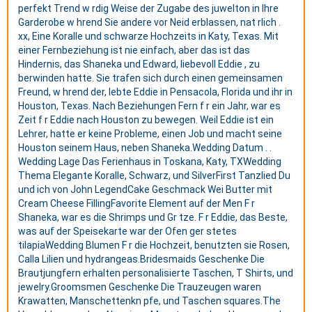
perfekt Trend w rdig Weise der Zugabe des juwelton in Ihre
Garderobe w hrend Sie andere vor Neid erblassen, nat rlich .
xx, Eine Koralle und schwarze Hochzeits in Katy, Texas. Mit
einer Fernbeziehung ist nie einfach, aber das ist das
Hindernis, das Shaneka und Edward, liebevoll Eddie , zu
berwinden hatte. Sie trafen sich durch einen gemeinsamen
Freund, w hrend der, lebte Eddie in Pensacola, Florida und ihr in
Houston, Texas. Nach Beziehungen Fern f r ein Jahr, war es
Zeit f r Eddie nach Houston zu bewegen. Weil Eddie ist ein
Lehrer, hatte er keine Probleme, einen Job und macht seine
Houston seinem Haus, neben Shaneka.Wedding Datum . .
Wedding Lage Das Ferienhaus in Toskana, Katy, TXWedding
Thema Elegante Koralle, Schwarz, und SilverFirst Tanzlied Du
und ich von John LegendCake Geschmack Wei Butter mit
Cream Cheese FillingFavorite Element auf der Men F r
Shaneka, war es die Shrimps und Gr tze. F r Eddie, das Beste,
was auf der Speisekarte war der Ofen ger stetes
tilapiaWedding Blumen F r die Hochzeit, benutzten sie Rosen,
Calla Lilien und hydrangeas.Bridesmaids Geschenke Die
Brautjungfern erhalten personalisierte Taschen, T Shirts, und
jewelry.Groomsmen Geschenke Die Trauzeugen waren
Krawatten, Manschettenkn pfe, und Taschen squares.The