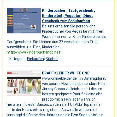
Kinderbücher , Taufgeschenk ,
Kinderbibel , Pegastar , Dino ,
Geschenk zum Schulanfang
Bei uns erhalten Sie persönliche
Kinderbücher von Pegastar mit Ihren
Wunschnamen. z. B. die Kinderbibel als
Taufgeschenk. Sie können aus 27 verschiedenen Titel
auswählen u. a. Dino, Kinderbibel.
http://www.kinderbuchshop.net
Kategorie:
Einkaufen
»
Bücher
BRAUTKLEIDER WHITE ONE
www.onlinekleider.de .. in Smaragdgr n,
von course.Now diese besondere Paar
Jimmy Choos vielleicht nicht die am
besten geeignete Paar f r kleine alte
preggo mich sein, aber wenn ich
heiraten in dieser Saison, w rden sie TOTALLY top meiner
Liste der Hochzeitsw rdig shoes.As wir alle wissen, ist
smaragd die Farbe des Jahres und die Diva Sandale ist ein