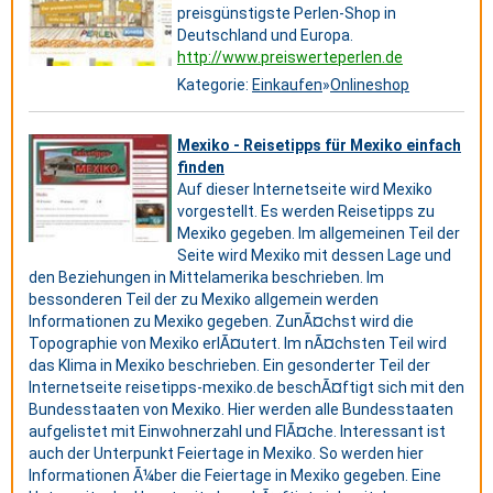
preisgünstigste Perlen-Shop in
Deutschland und Europa.
http://www.preiswerteperlen.de
Kategorie:
Einkaufen
»
Onlineshop
Mexiko - Reisetipps für Mexiko einfach
finden
Auf dieser Internetseite wird Mexiko
vorgestellt. Es werden Reisetipps zu
Mexiko gegeben. Im allgemeinen Teil der
Seite wird Mexiko mit dessen Lage und
den Beziehungen in Mittelamerika beschrieben. Im
bessonderen Teil der zu Mexiko allgemein werden
Informationen zu Mexiko gegeben. ZunÃ¤chst wird die
Topographie von Mexiko erlÃ¤utert. Im nÃ¤chsten Teil wird
das Klima in Mexiko beschrieben. Ein gesonderter Teil der
Internetseite reisetipps-mexiko.de beschÃ¤ftigt sich mit den
Bundesstaaten von Mexiko. Hier werden alle Bundesstaaten
aufgelistet mit Einwohnerzahl und FlÃ¤che. Interessant ist
auch der Unterpunkt Feiertage in Mexiko. So werden hier
Informationen Ã¼ber die Feiertage in Mexiko gegeben. Eine