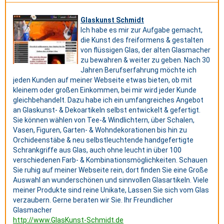
Glaskunst Schmidt
Ich habe es mir zur Aufgabe gemacht,
die Kunst des freiformens & gestalten
von flüssigen Glas, der alten Glasmacher
zu bewahren & weiter zu geben. Nach 30
Jahren Berufserfahrung möchte ich
jeden Kunden auf meiner Webseite etwas bieten, ob mit
kleinem oder großen Einkommen, bei mir wird jeder Kunde
gleichbehandelt. Dazu habe ich ein umfangreiches Angebot
an Glaskunst- & Dekoartikeln selbst entwickelt & gefertigt.
Sie können wählen von Tee-& Windlichtern, über Schalen,
Vasen, Figuren, Garten- & Wohndekorationen bis hin zu
Orchideenstäbe & neu selbstleuchtende handgefertigte
Schrankgriffe aus Glas, auch ohne leucht in über 100
verschiedenen Farb- & Kombinationsmöglichkeiten. Schauen
Sie ruhig auf meiner Webseite rein, dort finden Sie eine Große
Auswahl an wunderschönen und sinnvollen Glasartikeln. Viele
meiner Produkte sind reine Unikate, Lassen Sie sich vom Glas
verzaubern. Gerne beraten wir Sie. Ihr Freundlicher
Glasmacher
http://www.GlasKunst-Schmidt.de