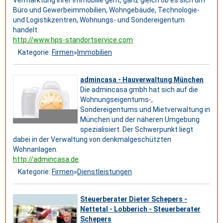
Vermarktung Ihrer Immobilie geht, ganz gleich ob es sich um
Büro und Gewerbeimmobilien, Wohngebäude, Technologie-
und Logistikzentren, Wohnungs- und Sondereigentum
handelt.
http://www.hps-standortservice.com
Kategorie:
Firmen
»
Immobilien
admincasa - Hauverwaltung München
Die admincasa gmbh hat sich auf die
Wohnungseigentums-,
Sondereigentums und Mietverwaltung in
München und der näheren Umgebung
spezialisiert. Der Schwerpunkt liegt
dabei in der Verwaltung von denkmalgeschützten
Wohnanlagen.
http://admincasa.de
Kategorie:
Firmen
»
Dienstleistungen
Steuerberater Dieter Schepers -
Nettetal - Lobberich - Steuerberater
Schepers