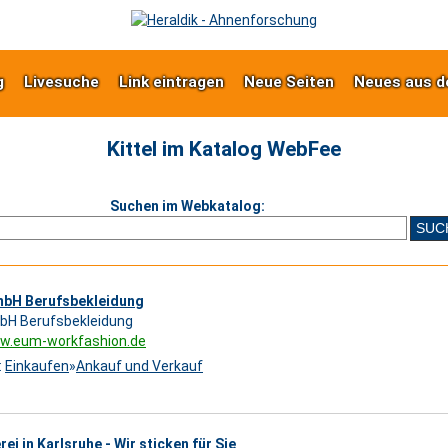
g
Livesuche
Link eintragen
Neue Seiten
Neues aus d
Kittel im Katalog WebFee
Suchen im Webkatalog:
mbH Berufsbekleidung
bH Berufsbekleidung
ww.eum-workfashion.de
:
Einkaufen
»
Ankauf und Verkauf
rei in Karlsruhe - Wir sticken für Sie