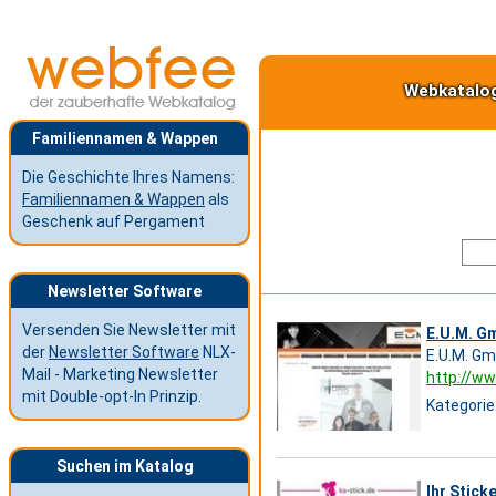
Webkatalo
Familiennamen & Wappen
Die Geschichte Ihres Namens:
Familiennamen & Wappen
als
Geschenk auf Pergament
Newsletter Software
Versenden Sie Newsletter mit
E.U.M. G
der
Newsletter Software
NLX-
E.U.M. Gm
Mail - Marketing Newsletter
http://w
mit Double-opt-In Prinzip.
Kategorie
Suchen im Katalog
Ihr Sticke