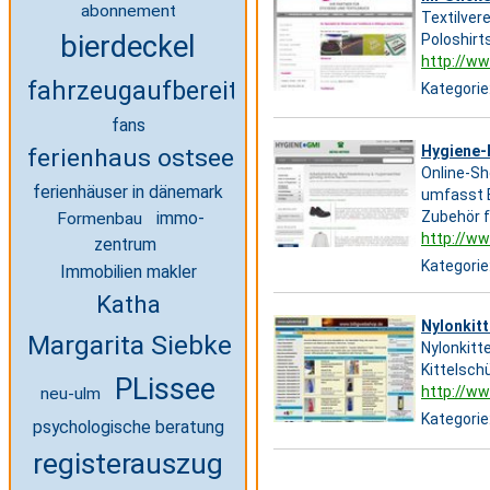
abonnement
Textilver
bierdeckel
Poloshirt
http://ww
fahrzeugaufbereitung
Kategorie
fans
Hygiene-P
ferienhaus ostsee
Online-Sh
ferienhäuser in dänemark
umfasst E
Zubehör f
Formenbau
immo-
http://ww
zentrum
Kategorie
Immobilien makler
Katha
Nylonkit
Margarita Siebke
Nylonkitt
Kittelsch
PLissee
http://ww
neu-ulm
Kategorie
psychologische beratung
registerauszug