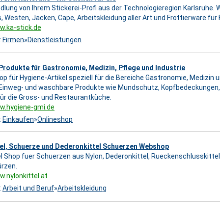
edlung von Ihrem Stickerei-Profi aus der Technologieregion Karlsruhe. W
s, Westen, Jacken, Cape, Arbeitskleidung aller Art und Frottierware für 
w.ka-stick.de
:
Firmen
»
Dienstleistungen
rodukte für Gastronomie, Medizin, Pflege und Industrie
op für Hygiene-Artikel speziell für die Bereiche Gastronomie, Medizin 
inweg- und waschbare Produkte wie Mundschutz, Kopfbedeckungen, K
ür die Gross- und Restaurantküche.
w.hygiene-gmi.de
:
Einkaufen
»
Onlineshop
tel, Schuerze und Dederonkittel Schuerzen Webshop
el Shop fuer Schuerzen aus Nylon, Dederonkittel, Rueckenschlusskitte
ürzen.
w.nylonkittel.at
:
Arbeit und Beruf
»
Arbeitskleidung