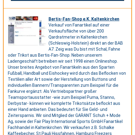
Bertis-Fan-Shop e.K. Kaltenkirchen
Verkauf von Fanartikel auf einer
Verkaufsfläche von über 200
Qardratmeter in Kaltenkirchen
(Schleswig-Holstein) direkt an der BAB
A7. Zeig was Du bist mit Schal, Fahne
oder Trikot aus Bertis-Fan-Shop. Neben unserem
Ladengeschäft betreiben wir seit 1998 einen Onlineshop.
Unser breites Angebot von Fanartikeln aus den Sparten
Fußball, Handball und Eishockey wird durch das Beflocken von
Textilien aller Art sowie der Herstellung von Buttons und
individuellen Bannern/Transparenten zum Beispiel für die
Fankurve ergänzt. Als Vertriebspartner großer
Teamsportausstatter -wie zum Beispiel Puma, Stanno,
Derbystar- können wir komplette Trikotsätze beflockt aus
einer Hand anbieten. Das bedeutet für Sie Geld- und
Zeitersparnis. Wir sind Mitglied der GARANT Schuh + Mode
Ag, sowie der Fair Play International Sports GmbH Fanartikel
Fachhandel in Kaltenkirchen. Wir verkaufen z.B. Schalke
Kaffeebecher, St.Pauli Hissfahnen, Hamburg Freezers