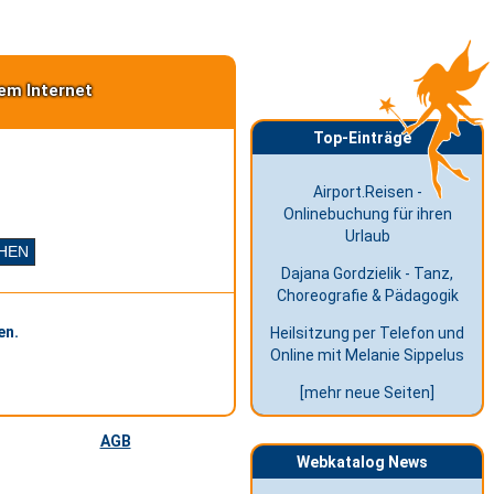
em Internet
Top-Einträge
Airport.Reisen -
Onlinebuchung für ihren
Urlaub
Dajana Gordzielik - Tanz,
Choreografie & Pädagogik
en.
Heilsitzung per Telefon und
Online mit Melanie Sippelus
[mehr neue Seiten]
AGB
Webkatalog News