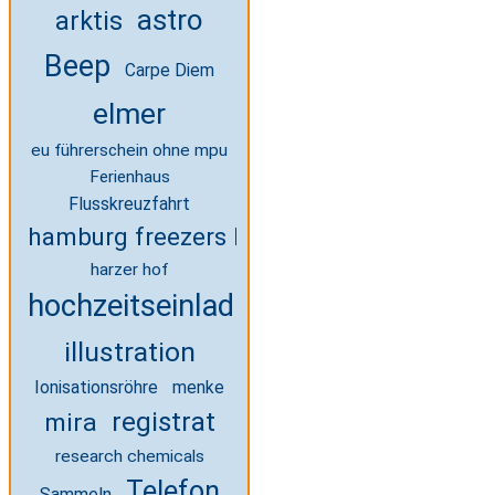
astro
arktis
Beep
Carpe Diem
elmer
eu führerschein ohne mpu
Ferienhaus
Flusskreuzfahrt
hamburg freezers bettwäsche
harzer hof
hochzeitseinladungen
illustration
Ionisationsröhre
menke
registrat
mira
research chemicals
Telefon
Sammeln