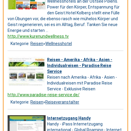
Wellnesshotels an der Ostsee Polens.
Power für den Körper, Entspannung für
den Geist.Hotel Kolberg stellt eine Fülle
von Übungen vor, die ebenso rasch wie mühelos Körper und
Geist regenerieren, sei es im Alltag, Beruf. Tanken Sie neue
Energie und starten ...
http://www.kurenundwellness.tv
Kategorie:
Reisen
»
Wellnesshotel
Reisen - Amerika - Afrika - Asien -
Individualreisen - Paradise Reise
Service
Reisen nach Amerika - Afrika - Asien -
Individualreisen mit Paradise Reise
Service - Exklusive Reisen
http://www.paradise-reise-service.de/
Kategorie:
Reisen
»
Reiseveranstalter
Internetzugang Handy
Handy - iPass Internetzugang
international - Global Roaming - Internet