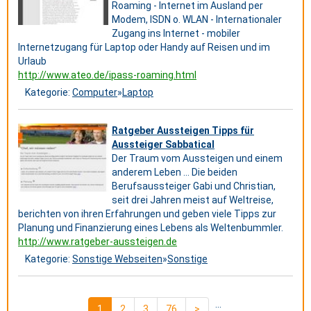
Roaming - Internet im Ausland per
Modem, ISDN o. WLAN - Internationaler
Zugang ins Internet - mobiler
Internetzugang für Laptop oder Handy auf Reisen und im
Urlaub
http://www.ateo.de/ipass-roaming.html
Kategorie:
Computer
»
Laptop
Ratgeber Aussteigen Tipps für
Aussteiger Sabbatical
Der Traum vom Aussteigen und einem
anderem Leben ... Die beiden
Berufsaussteiger Gabi und Christian,
seit drei Jahren meist auf Weltreise,
berichten von ihren Erfahrungen und geben viele Tipps zur
Planung und Finanzierung eines Lebens als Weltenbummler.
http://www.ratgeber-aussteigen.de
Kategorie:
Sonstige Webseiten
»
Sonstige
...
1
2
3
76
>