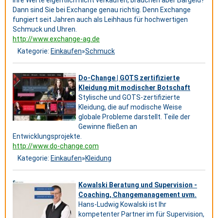
Ihre Werte eigentlich nicht verkaufen, brauchen aber Bargeld?
Dann sind Sie bei Exchange genau richtig. Denn Exchange
fungiert seit Jahren auch als Leihhaus für hochwertigen
Schmuck und Uhren.
http://www.exchange-ag.de
Kategorie:
Einkaufen
»
Schmuck
Do-Change | GOTS zertifizierte
Kleidung mit modischer Botschaft
Stylische und GOTS-zertifizierte
Kleidung, die auf modische Weise
globale Probleme darstellt. Teile der
Gewinne fließen an
Entwicklungsprojekte.
http://www.do-change.com
Kategorie:
Einkaufen
»
Kleidung
Kowalski Beratung und Supervision -
Coaching, Changemanagement uvm.
Hans-Ludwig Kowalski ist Ihr
kompetenter Partner im für Supervision,