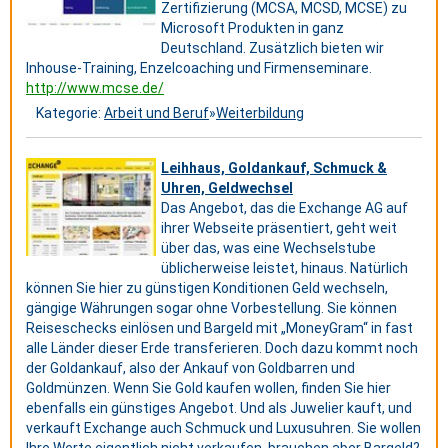
Zertifizierung (MCSA, MCSD, MCSE) zu
Microsoft Produkten in ganz
Deutschland. Zusätzlich bieten wir
Inhouse-Training, Enzelcoaching und Firmenseminare.
http://www.mcse.de/
Kategorie:
Arbeit und Beruf
»
Weiterbildung
Leihhaus, Goldankauf, Schmuck &
Uhren, Geldwechsel
Das Angebot, das die Exchange AG auf
ihrer Webseite präsentiert, geht weit
über das, was eine Wechselstube
üblicherweise leistet, hinaus. Natürlich
können Sie hier zu günstigen Konditionen Geld wechseln,
gängige Währungen sogar ohne Vorbestellung. Sie können
Reiseschecks einlösen und Bargeld mit „MoneyGram“ in fast
alle Länder dieser Erde transferieren. Doch dazu kommt noch
der Goldankauf, also der Ankauf von Goldbarren und
Goldmünzen. Wenn Sie Gold kaufen wollen, finden Sie hier
ebenfalls ein günstiges Angebot. Und als Juwelier kauft, und
verkauft Exchange auch Schmuck und Luxusuhren. Sie wollen