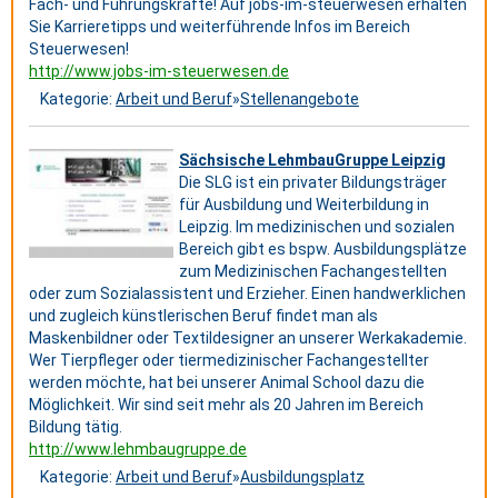
Fach- und Führungskräfte! Auf jobs-im-steuerwesen erhalten
Sie Karrieretipps und weiterführende Infos im Bereich
Steuerwesen!
http://www.jobs-im-steuerwesen.de
Kategorie:
Arbeit und Beruf
»
Stellenangebote
Sächsische LehmbauGruppe Leipzig
Die SLG ist ein privater Bildungsträger
für Ausbildung und Weiterbildung in
Leipzig. Im medizinischen und sozialen
Bereich gibt es bspw. Ausbildungsplätze
zum Medizinischen Fachangestellten
oder zum Sozialassistent und Erzieher. Einen handwerklichen
und zugleich künstlerischen Beruf findet man als
Maskenbildner oder Textildesigner an unserer Werkakademie.
Wer Tierpfleger oder tiermedizinischer Fachangestellter
werden möchte, hat bei unserer Animal School dazu die
Möglichkeit. Wir sind seit mehr als 20 Jahren im Bereich
Bildung tätig.
http://www.lehmbaugruppe.de
Kategorie:
Arbeit und Beruf
»
Ausbildungsplatz