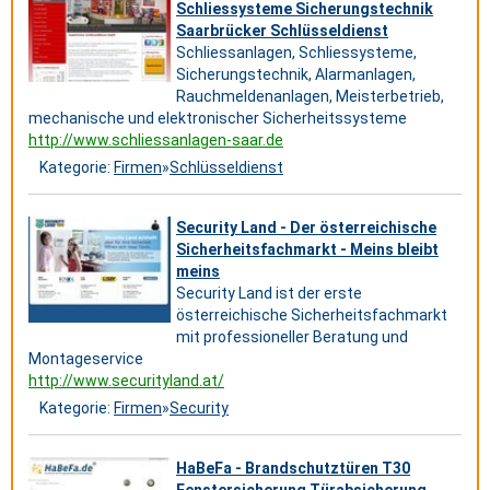
Schliessysteme Sicherungstechnik
Saarbrücker Schlüsseldienst
Schliessanlagen, Schliessysteme,
Sicherungstechnik, Alarmanlagen,
Rauchmeldenanlagen, Meisterbetrieb,
mechanische und elektronischer Sicherheitssysteme
http://www.schliessanlagen-saar.de
Kategorie:
Firmen
»
Schlüsseldienst
Security Land - Der österreichische
Sicherheitsfachmarkt - Meins bleibt
meins
Security Land ist der erste
österreichische Sicherheitsfachmarkt
mit professioneller Beratung und
Montageservice
http://www.securityland.at/
Kategorie:
Firmen
»
Security
HaBeFa - Brandschutztüren T30
Fenstersicherung Türabsicherung