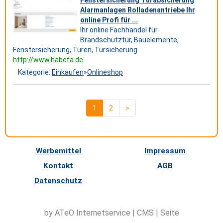
Alarmanlagen Rolladenantriebe Ihr
online Profi für ...
Ihr online Fachhandel für
Brandschutztür, Bauelemente,
Fenstersicherung, Türen, Türsicherung
http://www.habefa.de
Kategorie:
Einkaufen
»
Onlineshop
1
2
>
Werbemittel
Impressum
Kontakt
AGB
Datenschutz
by ATeO
Internetservice
|
CMS
|
Seite