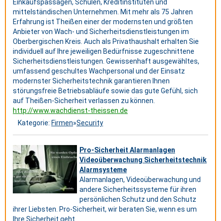
Einkaufspassagen, Schulen, Kreditinstituten und
mittelständischen Unternehmen. Mit mehr als 75 Jahren
Erfahrung ist Theißen einer der modernsten und größten
Anbieter von Wach- und Sicherheitsdienstleistungen im
Oberbergischen Kreis. Auch als Privathaushalt erhalten Sie
individuell auf Ihre jeweiligen Bedürfnisse zugeschnittene
Sicherheitsdienstleistungen. Gewissenhaft ausgewähltes,
umfassend geschultes Wachpersonal und der Einsatz
modernster Sicherheitstechnik garantieren Ihnen
störungsfreie Betriebsabläufe sowie das gute Gefühl, sich
auf Theißen-Sicherheit verlassen zu können.
http://www.wachdienst-theissen.de
Kategorie:
Firmen
»
Security
Pro-Sicherheit Alarmanlagen
Videoüberwachung Sicherheitstechnik
Alarmsysteme
Alarmanlagen, Videoüberwachung und
andere Sicherheitssysteme für ihren
persönlichen Schutz und den Schutz
ihrer Liebsten. Pro-Sicherheit, wir beraten Sie, wenn es um
Ihre Sicherheit geht.