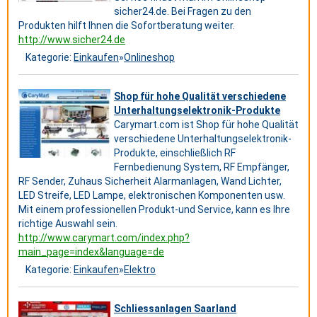
sicher24.de. Bei Fragen zu den
Produkten hilft Ihnen die Sofortberatung weiter.
http://www.sicher24.de
Kategorie:
Einkaufen
»
Onlineshop
Shop für hohe Qualität verschiedene
Unterhaltungselektronik-Produkte
Carymart.com ist Shop für hohe Qualität
verschiedene Unterhaltungselektronik-
Produkte, einschließlich RF
Fernbedienung System, RF Empfänger,
RF Sender, Zuhaus Sicherheit Alarmanlagen, Wand Lichter,
LED Streife, LED Lampe, elektronischen Komponenten usw.
Mit einem professionellen Produkt-und Service, kann es Ihre
richtige Auswahl sein.
http://www.carymart.com/index.php?
main_page=index&language=de
Kategorie:
Einkaufen
»
Elektro
Schliessanlagen Saarland