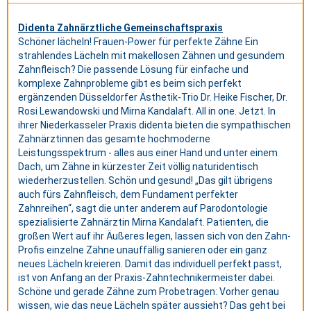
Didenta Zahnärztliche Gemeinschaftspraxis
Schöner lächeln! Frauen-Power für perfekte Zähne Ein
strahlendes Lächeln mit makellosen Zähnen und gesundem
Zahnfleisch? Die passende Lösung für einfache und
komplexe Zahnprobleme gibt es beim sich perfekt
ergänzenden Düsseldorfer Ästhetik-Trio Dr. Heike Fischer, Dr.
Rosi Lewandowski und Mirna Kandalaft. All in one. Jetzt. In
ihrer Niederkasseler Praxis didenta bieten die sympathischen
Zahnärztinnen das gesamte hochmoderne
Leistungsspektrum - alles aus einer Hand und unter einem
Dach, um Zähne in kürzester Zeit völlig naturidentisch
wiederherzustellen. Schön und gesund! „Das gilt übrigens
auch fürs Zahnfleisch, dem Fundament perfekter
Zahnreihen“, sagt die unter anderem auf Parodontologie
spezialisierte Zahnärztin Mirna Kandalaft. Patienten, die
großen Wert auf ihr Äußeres legen, lassen sich von den Zahn-
Profis einzelne Zähne unauffällig sanieren oder ein ganz
neues Lächeln kreieren. Damit das individuell perfekt passt,
ist von Anfang an der Praxis-Zahntechnikermeister dabei.
Schöne und gerade Zähne zum Probetragen: Vorher genau
wissen, wie das neue Lächeln später aussieht? Das geht bei