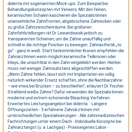
didenta mit sogenannten Mock-ups. Zum Beispiel bei
Behandlungskonzepten mit Veneers. Mit den feinen,
keramischen Schalen kaschieren die Spezialistinnen
unansehnliche Zahnfronten, abgebrochene Zahnecken oder
zu große Zahnzwischenräume. Bei größeren
Zahnfehlstellungen rät Dr. Lewandowski jedoch zu
transparenten Schienen, um die Zähne unauffällig und
schnell in die richtige Position zu bewegen. Zahnästhetik „to
go“ - ganz in weiß. Statt herkömmlicher Kronen empfehlen die
Zahnärztinnen wenn möglich keramische Teilkronen oder
Inlays, die unsichtbar in den Zahn eingeklebt werden. Hierbei
muss viel weniger Zahnsubstanz abgeschliffen werden.
„Wenn Zähne fehlen, lässt sich mit Implantaten ein völlig
natürlich wirkender Ersatz schaffen, ohne die Nachbarzähne
– wie etwa bei Brücken – zu beschleifen“, erläutert Dr. Fischer.
Strahlend weiße Zähne? Dafür verwenden die Spezialistinnen
moderne und extrem schonende Bleaching-Verfahren.
Erweitertes Leistungsangebot bei didenta: - Längere
Öffnungszeiten - 3 erfahrene Zahnärztinnen mit
unterschiedlichen Spezialisierungen - Alle zahnmedizinischen
Fachrichtungen unter einem Dach - Individuelle Konzepte bei
Zahnarztangst (u. a. Lachgas) - Praxiseigenes Labor -