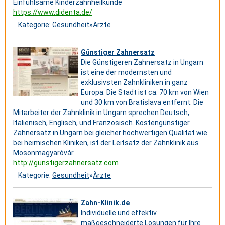
Einfühlsame Kinderzahnheilkunde
https://www.didenta.de/
Kategorie:
Gesundheit
»
Ärzte
Günstiger Zahnersatz
Die Günstigeren Zahnersatz in Ungarn
ist eine der modernsten und
exklusivsten Zahnkliniken in ganz
Europa. Die Stadt ist ca. 70 km von Wien
und 30 km von Bratislava entfernt. Die
Mitarbeiter der Zahnklinik in Ungarn sprechen Deutsch,
Italienisch, Englisch, und Französisch. Kostengünstiger
Zahnersatz in Ungarn bei gleicher hochwertigen Qualität wie
bei heimischen Kliniken, ist der Leitsatz der Zahnklinik aus
Mosonmagyaróvár.
http://gunstigerzahnersatz.com
Kategorie:
Gesundheit
»
Ärzte
Zahn-Klinik.de
Individuelle und effektiv
maßgeschneiderte Lösungen für Ihre