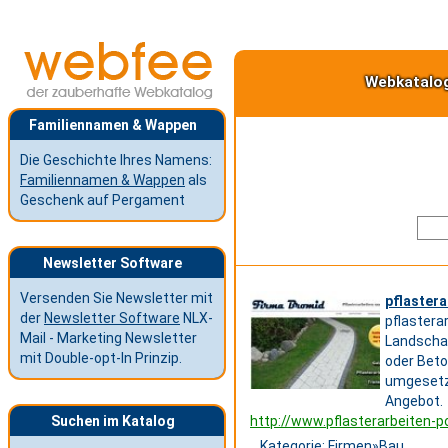
Webkatalo
Familiennamen & Wappen
Die Geschichte Ihres Namens:
Familiennamen & Wappen
als
Geschenk auf Pergament
Newsletter Software
Versenden Sie Newsletter mit
pflastera
der
Newsletter Software
NLX-
pflastera
Mail - Marketing Newsletter
Landscha
mit Double-opt-In Prinzip.
oder Bet
umgesetzt
Angebot.
Suchen im Katalog
http://www.pflasterarbeiten-
Kategorie:
Firmen
»
Bau