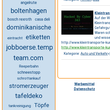
angelrute
boltenhagen
Kleintran
Auf der W
bosch rexroth
casa deli
Kleintran
dominikanische
Gefahrgut
Waren sch
etiketten
und wiss
eintracht
http://www.kleintransporte-ku
jobboerse.tempo-
http://www.kleintransporte-ku
Kategorie:
Auto und Verkehr
»
team.com
Reeperbahn
schneestopp
schrottankauf
Werbemittel
stromerzeuger
Datenschutz
tafeldeko
Töpfe
tankreinigung