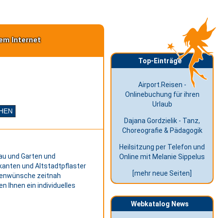
em Internet
Top-Einträge
Airport.Reisen -
Onlinebuchung für ihren
Urlaub
Dajana Gordzielik - Tanz,
Choreografie & Pädagogik
Heilsitzung per Telefon und
au und Garten und
Online mit Melanie Sippelus
nten und Altstadtpflaster
[mehr neue Seiten]
denwünsche zeitnah
n Ihnen ein individuelles
Webkatalog News