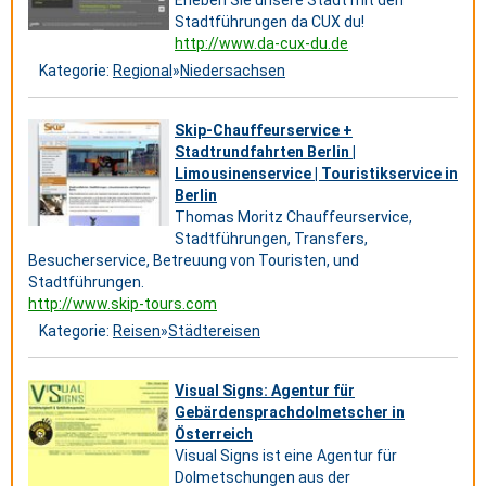
Erleben Sie unsere Stadt mit den
Stadtführungen da CUX du!
http://www.da-cux-du.de
Kategorie:
Regional
»
Niedersachsen
Skip-Chauffeurservice +
Stadtrundfahrten Berlin |
Limousinenservice | Touristikservice in
Berlin
Thomas Moritz Chauffeurservice,
Stadtführungen, Transfers,
Besucherservice, Betreuung von Touristen, und
Stadtführungen.
http://www.skip-tours.com
Kategorie:
Reisen
»
Städtereisen
Visual Signs: Agentur für
Gebärdensprachdolmetscher in
Österreich
Visual Signs ist eine Agentur für
Dolmetschungen aus der