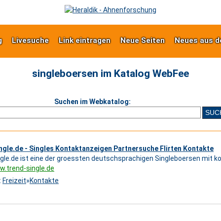
g
Livesuche
Link eintragen
Neue Seiten
Neues aus d
singleboersen im Katalog WebFee
Suchen im Webkatalog:
gle.de - Singles Kontaktanzeigen Partnersuche Flirten Kontakte
gle.de ist eine der groessten deutschsprachigen Singleboersen mit 
w.trend-single.de
:
Freizeit
»
Kontakte