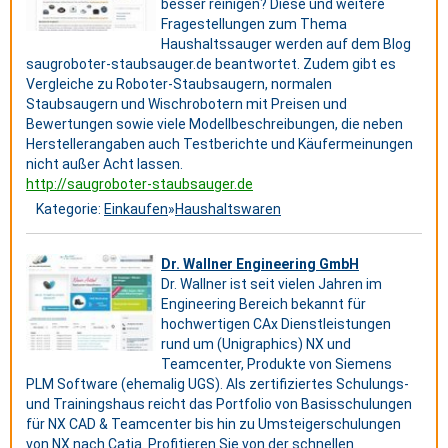
besser reinigen? Diese und weitere
Fragestellungen zum Thema
Haushaltssauger werden auf dem Blog
saugroboter-staubsauger.de beantwortet. Zudem gibt es
Vergleiche zu Roboter-Staubsaugern, normalen
Staubsaugern und Wischrobotern mit Preisen und
Bewertungen sowie viele Modellbeschreibungen, die neben
Herstellerangaben auch Testberichte und Käufermeinungen
nicht außer Acht lassen.
http://saugroboter-staubsauger.de
Kategorie:
Einkaufen
»
Haushaltswaren
Dr. Wallner Engineering GmbH
Dr. Wallner ist seit vielen Jahren im
Engineering Bereich bekannt für
hochwertigen CAx Dienstleistungen
rund um (Unigraphics) NX und
Teamcenter, Produkte von Siemens
PLM Software (ehemalig UGS). Als zertifiziertes Schulungs-
und Trainingshaus reicht das Portfolio von Basisschulungen
für NX CAD & Teamcenter bis hin zu Umsteigerschulungen
von NX nach Catia. Profitieren Sie von der schnellen