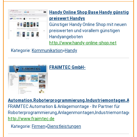
Handy Online Shop Base Handy günstig
preiswert Handys
Günstiger Handy Online Shop mit neuen
preiswerten und vorallem günstigen
Handyangeboten
http://www.handy-online-shop.net
Kategorie:
Kommunikation
»
Handy
FRAIMTEC GmbH-
Automation,Roboterprogrammierung,Industriemontagen,Anla
FRAIMTEC Automation & Anlagemontage - Ihr Partner für
Roboterprogrammierung,Anlagenmontagen,Industriemontage,D
http://www.fraimtec.de
Kategorie:
Firmen
»
Dienstleistungen