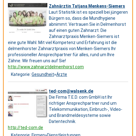
Zahnärztin Tatjana Menkens-Siemers
Laut Statistik ist es speziell bei jüngeren
Bürgern so, dass die Mundhygiene
abnimmt. Vertrauen Sie in Delmenhorst
auf einen guten Zahnarzt. Die
Zahnarztpraxis Menken-Siemers ist
eine gute Wahl. Mit viel Kompetenz und Erfahrung ist die
delmenhorster Zahnarztpraxis von Menken-Siemers Ihr
professioneller Ansprechpartner für alles, rund um Ihre
Zähne. Wir freuen uns auf Sie!
http://www.zahnarztdelmenhorst.com
Kategorie:
Gesundheit
»
Ärzte
ted-com@walsenk.de
Die Firma T.E.D. com GmbH ist Ihr
richtiger Ansprechpartner rund um
Telekommunikation, Einbruch-, Video-
und Brandmeldesysteme sowie
Datentechnik.
http://ted-com.de
Kategorie:
Firmen
»
Dienstleistungen