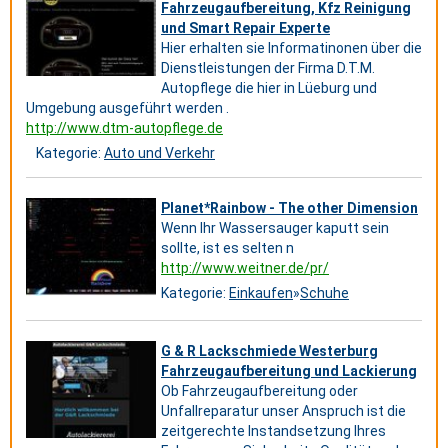
Fahrzeugaufbereitung, Kfz Reinigung
und Smart Repair Experte
Hier erhalten sie Informatinonen über die
Dienstleistungen der Firma D.T.M.
Autopflege die hier in Lüeburg und
Umgebung ausgeführt werden .
http://www.dtm-autopflege.de
Kategorie:
Auto und Verkehr
Planet*Rainbow - The other Dimension
Wenn Ihr Wassersauger kaputt sein
sollte, ist es selten n
http://www.weitner.de/pr/
Kategorie:
Einkaufen
»
Schuhe
G & R Lackschmiede Westerburg
Fahrzeugaufbereitung und Lackierung
Ob Fahrzeugaufbereitung oder
Unfallreparatur unser Anspruch ist die
zeitgerechte Instandsetzung Ihres