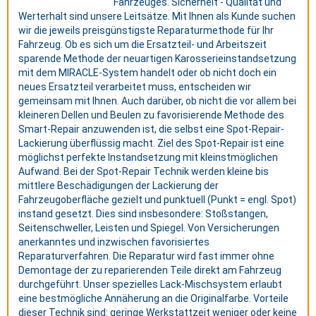
Fahrzeuges. Sicherheit - Qualität und
Werterhalt sind unsere Leitsätze. Mit Ihnen als Kunde suchen
wir die jeweils preisgünstigste Reparaturmethode für Ihr
Fahrzeug. Ob es sich um die Ersatzteil- und Arbeitszeit
sparende Methode der neuartigen Karosserieinstandsetzung
mit dem MIRACLE-System handelt oder ob nicht doch ein
neues Ersatzteil verarbeitet muss, entscheiden wir
gemeinsam mit Ihnen. Auch darüber, ob nicht die vor allem bei
kleineren Dellen und Beulen zu favorisierende Methode des
Smart-Repair anzuwenden ist, die selbst eine Spot-Repair-
Lackierung überflüssig macht. Ziel des Spot-Repair ist eine
möglichst perfekte Instandsetzung mit kleinstmöglichen
Aufwand. Bei der Spot-Repair Technik werden kleine bis
mittlere Beschädigungen der Lackierung der
Fahrzeugoberfläche gezielt und punktuell (Punkt = engl. Spot)
instand gesetzt. Dies sind insbesondere: Stoßstangen,
Seitenschweller, Leisten und Spiegel. Von Versicherungen
anerkanntes und inzwischen favorisiertes
Reparaturverfahren. Die Reparatur wird fast immer ohne
Demontage der zu reparierenden Teile direkt am Fahrzeug
durchgeführt. Unser spezielles Lack-Mischsystem erlaubt
eine bestmögliche Annäherung an die Originalfarbe. Vorteile
dieser Technik sind: geringe Werkstattzeit weniger oder keine