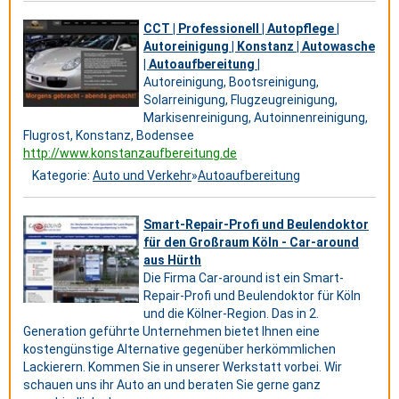
CCT | Professionell | Autopflege |
Autoreinigung | Konstanz | Autowasche
| Autoaufbereitung |
Autoreinigung, Bootsreinigung,
Solarreinigung, Flugzeugreinigung,
Markisenreinigung, Autoinnenreinigung,
Flugrost, Konstanz, Bodensee
http://www.konstanzaufbereitung.de
Kategorie:
Auto und Verkehr
»
Autoaufbereitung
Smart-Repair-Profi und Beulendoktor
für den Großraum Köln - Car-around
aus Hürth
Die Firma Car-around ist ein Smart-
Repair-Profi und Beulendoktor für Köln
und die Kölner-Region. Das in 2.
Generation geführte Unternehmen bietet Ihnen eine
kostengünstige Alternative gegenüber herkömmlichen
Lackierern. Kommen Sie in unserer Werkstatt vorbei. Wir
schauen uns ihr Auto an und beraten Sie gerne ganz