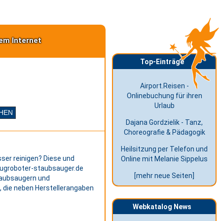
em Internet
Top-Einträge
Airport.Reisen -
Onlinebuchung für ihren
Urlaub
Dajana Gordzielik - Tanz,
Choreografie & Pädagogik
Heilsitzung per Telefon und
ser reinigen? Diese und
Online mit Melanie Sippelus
ugroboter-staubsauger.de
[mehr neue Seiten]
taubsaugern und
 die neben Herstellerangaben
Webkatalog News