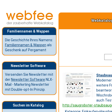
Webkatalo
Familiennamen & Wappen
Die Geschichte Ihres Namens:
Familiennamen & Wappen
als
Geschenk auf Pergament
Newsletter Software
Versenden Sie Newsletter mit
Staubsau
der
Newsletter Software
NLX-
Moderner 
Mail - Marketing Newsletter
weitere 
mit Double-opt-In Prinzip.
beantwort
Wischrobo
auch Test
Suchen im Katalog
http://saugroboter-staubsaug
Kategorie:
Einkaufen
»
Hausha