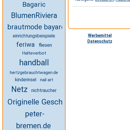
Bagaric
BlumenRiviera
brautmode bayard
Werbemittel
einrichtungsbeispiele
Datenschutz
feriwa
fliesen
Halteverbot
handball
hertzgebrauchtwagen.de
kinderinsel
nail art
Netz
nichtraucher
Originelle Geschenke
peter-
bremen.de