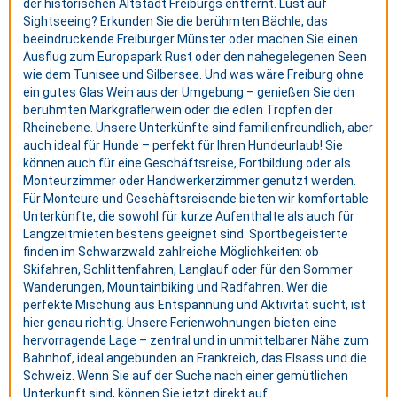
der historischen Altstadt Freiburgs entfernt. Lust auf
Sightseeing? Erkunden Sie die berühmten Bächle, das
beeindruckende Freiburger Münster oder machen Sie einen
Ausflug zum Europapark Rust oder den nahegelegenen Seen
wie dem Tunisee und Silbersee. Und was wäre Freiburg ohne
ein gutes Glas Wein aus der Umgebung – genießen Sie den
berühmten Markgräflerwein oder die edlen Tropfen der
Rheinebene. Unsere Unterkünfte sind familienfreundlich, aber
auch ideal für Hunde – perfekt für Ihren Hundeurlaub! Sie
können auch für eine Geschäftsreise, Fortbildung oder als
Monteurzimmer oder Handwerkerzimmer genutzt werden.
Für Monteure und Geschäftsreisende bieten wir komfortable
Unterkünfte, die sowohl für kurze Aufenthalte als auch für
Langzeitmieten bestens geeignet sind. Sportbegeisterte
finden im Schwarzwald zahlreiche Möglichkeiten: ob
Skifahren, Schlittenfahren, Langlauf oder für den Sommer
Wanderungen, Mountainbiking und Radfahren. Wer die
perfekte Mischung aus Entspannung und Aktivität sucht, ist
hier genau richtig. Unsere Ferienwohnungen bieten eine
hervorragende Lage – zentral und in unmittelbarer Nähe zum
Bahnhof, ideal angebunden an Frankreich, das Elsass und die
Schweiz. Wenn Sie auf der Suche nach einer gemütlichen
Unterkunft sind, können Sie jetzt direkt auf