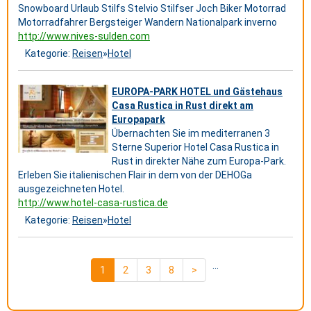
Snowboard Urlaub Stilfs Stelvio Stilfser Joch Biker Motorrad
Motorradfahrer Bergsteiger Wandern Nationalpark inverno
http://www.nives-sulden.com
Kategorie:
Reisen
»
Hotel
EUROPA-PARK HOTEL und Gästehaus
Casa Rustica in Rust direkt am
Europapark
Übernachten Sie im mediterranen 3
Sterne Superior Hotel Casa Rustica in
Rust in direkter Nähe zum Europa-Park.
Erleben Sie italienischen Flair in dem von der DEHOGa
ausgezeichneten Hotel.
http://www.hotel-casa-rustica.de
Kategorie:
Reisen
»
Hotel
...
1
2
3
8
>