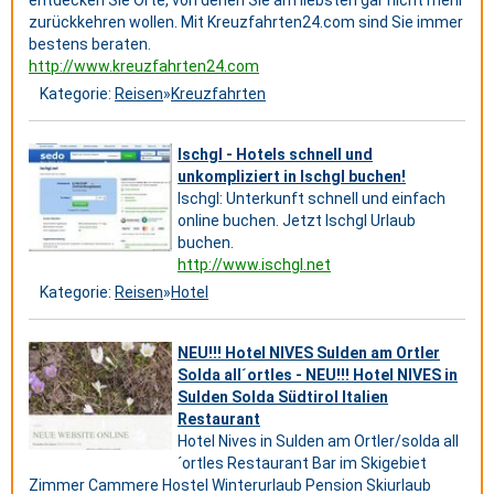
entdecken Sie Orte, von denen Sie am liebsten gar nicht mehr
zurückkehren wollen. Mit Kreuzfahrten24.com sind Sie immer
bestens beraten.
http://www.kreuzfahrten24.com
Kategorie:
Reisen
»
Kreuzfahrten
Ischgl - Hotels schnell und
unkompliziert in Ischgl buchen!
Ischgl: Unterkunft schnell und einfach
online buchen. Jetzt Ischgl Urlaub
buchen.
http://www.ischgl.net
Kategorie:
Reisen
»
Hotel
NEU!!! Hotel NIVES Sulden am Ortler
Solda all´ortles - NEU!!! Hotel NIVES in
Sulden Solda Südtirol Italien
Restaurant
Hotel Nives in Sulden am Ortler/solda all
´ortles Restaurant Bar im Skigebiet
Zimmer Cammere Hostel Winterurlaub Pension Skiurlaub