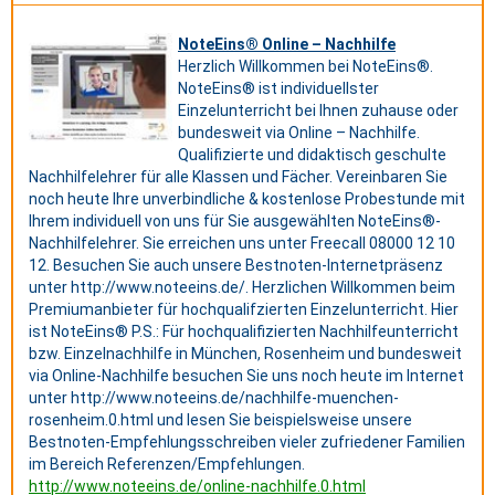
NoteEins® Online – Nachhilfe
Herzlich Willkommen bei NoteEins®.
NoteEins® ist individuellster
Einzelunterricht bei Ihnen zuhause oder
bundesweit via Online – Nachhilfe.
Qualifizierte und didaktisch geschulte
Nachhilfelehrer für alle Klassen und Fächer. Vereinbaren Sie
noch heute Ihre unverbindliche & kostenlose Probestunde mit
Ihrem individuell von uns für Sie ausgewählten NoteEins®-
Nachhilfelehrer. Sie erreichen uns unter Freecall 08000 12 10
12. Besuchen Sie auch unsere Bestnoten-Internetpräsenz
unter http://www.noteeins.de/. Herzlichen Willkommen beim
Premiumanbieter für hochqualifzierten Einzelunterricht. Hier
ist NoteEins® P.S.: Für hochqualifizierten Nachhilfeunterricht
bzw. Einzelnachhilfe in München, Rosenheim und bundesweit
via Online-Nachhilfe besuchen Sie uns noch heute im Internet
unter http://www.noteeins.de/nachhilfe-muenchen-
rosenheim.0.html und lesen Sie beispielsweise unsere
Bestnoten-Empfehlungsschreiben vieler zufriedener Familien
im Bereich Referenzen/Empfehlungen.
http://www.noteeins.de/online-nachhilfe.0.html