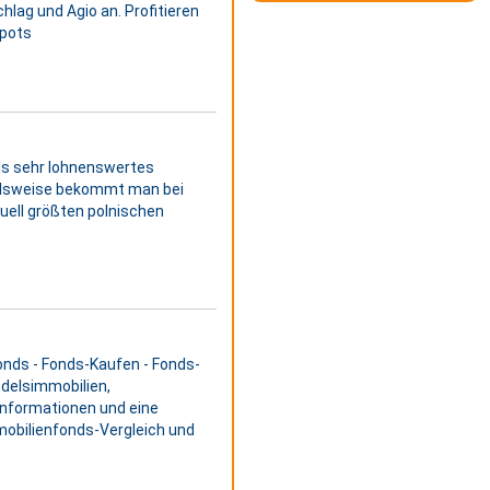
ag und Agio an. Profitieren
epots
ls sehr lohnenswertes
elsweise bekommt man bei
tuell größten polnischen
Fonds - Fonds-Kaufen - Fonds-
ndelsimmobilien,
Informationen und eine
obilienfonds-Vergleich und