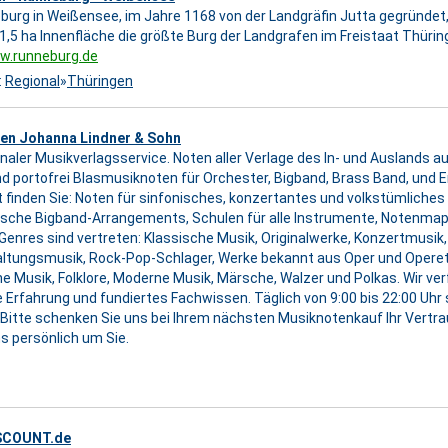
burg in Weißensee, im Jahre 1168 von der Landgräfin Jutta gegründet, o
t 1,5 ha Innenfläche die größte Burg der Landgrafen im Freistaat Thürin
w.runneburg.de
:
Regional
»
Thüringen
en Johanna Lindner & Sohn
naler Musikverlagsservice. Noten aller Verlage des In- und Auslands aus
nd portofrei Blasmusiknoten für Orchester, Bigband, Brass Band, und
 finden Sie: Noten für sinfonisches, konzertantes und volkstümliches 
sche Bigband-Arrangements, Schulen für alle Instrumente, Notenma
Genres sind vertreten: Klassische Musik, Originalwerke, Konzertmusik,
ltungsmusik, Rock-Pop-Schlager, Werke bekannt aus Oper und Operett
he Musik, Folklore, Moderne Musik, Märsche, Walzer und Polkas. Wir v
 Erfahrung und fundiertes Fachwissen. Täglich von 9:00 bis 22:00 Uhr s
Bitte schenken Sie uns bei Ihrem nächsten Musiknotenkauf Ihr Vertrau
s persönlich um Sie.
SCOUNT.de