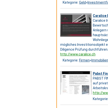
Kategorie:
Geld
»
Investmentf
Caralice 
Caralice 
Bewirtsch
Anlegern 
hauptsäch
Wohnliege
mögliches Investitionsobjekt e
Diligence Prüfung durchführen.
http://www.caralice.ch
Kategorie:
Firmen
»
Immobilie
Pabst Fin
PABST FIN
auf priva
Arbeitskr
http://ww
Kategorie