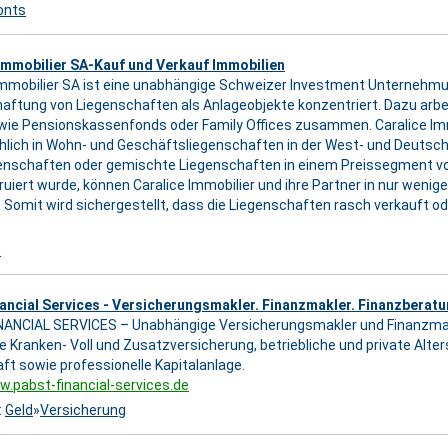
onts
Immobilier SA-Kauf und Verkauf Immobilien
Immobilier SA ist eine unabhängige Schweizer Investment Unternehmung
aftung von Liegenschaften als Anlageobjekte konzentriert. Dazu arbeit
wie Pensionskassenfonds oder Family Offices zusammen. Caralice Immo
lich in Wohn- und Geschäftsliegenschaften in der West- und Deutschs
nschaften oder gemischte Liegenschaften in einem Preissegment von 
ruiert wurde, können Caralice Immobilier und ihre Partner in nur wenig
 Somit wird sichergestellt, dass die Liegenschaften rasch verkauft o
n
ancial Services - Versicherungsmakler. Finanzmakler. Finanzberatu
ANCIAL SERVICES – Unabhängige Versicherungsmakler und Finanzmakler
te Kranken- Voll und Zusatzversicherung, betriebliche und private Alte
aft sowie professionelle Kapitalanlage.
w.pabst-financial-services.de
:
Geld
»
Versicherung