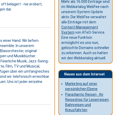
Mehr als 16.000 Einträge sind
ft belagert - nie erobert,
im Webkatalog WebFee nach
gen dar.
unserem System Update
aktiv. Die WebFee verwaltet
alle Einträge mit dem
Content Management
System
von ATeO-Service.
Eine neue Funktion
 einer Hand. Wir liefern
ermöglicht es uns nun,
 Ensemble. In unserem
gelöschte Domains schneller
Blasorchester, original
zu erkennen. Auch so halten
ppen und Musikbücher.
wir den Webkatalog aktuell.
 Feierliche Musik, Jazz-Swing-
e, Film, TV und Musical,
erfügen über ein umfangreiches
Neues aus dem Internet
ind wir telefonisch erreichbar.
en. Uns ist jeder einzelne
Marketing auf einer
persönlichen Ebene
Panatlantic Reisen - Ihr
Reiseshop für Leserreisen,
Bahnreisen und
Kreuzfahrten