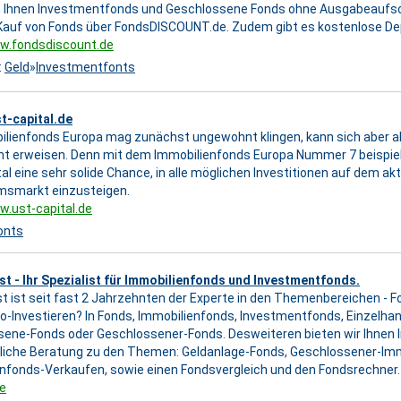
n Ihnen Investmentfonds und Geschlossene Fonds ohne Ausgabeaufschl
Kauf von Fonds über FondsDISCOUNT.de. Zudem gibt es kostenlose D
ww.fondsdiscount.de
:
Geld
»
Investmentfonts
-capital.de
ilienfonds Europa mag zunächst ungewohnt klingen, kann sich aber a
nt erweisen. Denn mit dem Immobilienfonds Europa Nummer 7 beispi
al eine sehr solide Chance, in alle möglichen Investitionen auf dem ak
smarkt einzusteigen.
w.ust-capital.de
onts
est - Ihr Spezialist für Immobilienfonds und Investmentfonds.
est ist seit fast 2 Jahrzehnten der Experte in den Themenbereichen - 
Wo-Investieren? In Fonds, Immobilienfonds, Investmentfonds, Einzelha
ene-Fonds oder Geschlossener-Fonds. Desweiteren bieten wir Ihnen 
liche Beratung zu den Themen: Geldanlage-Fonds, Geschlossener-Imm
nfonds-Verkaufen, sowie einen Fondsvergleich und den Fondsrechner.
de