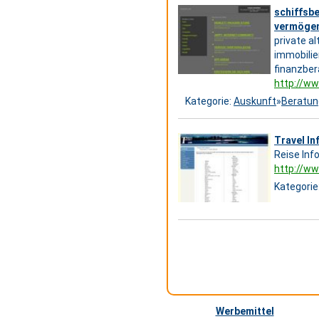
schiffsbe
vermögen
private a
immobilie
finanzbera
http://ww
Kategorie:
Auskunft
»
Beratun
Travel In
Reise Inf
http://ww
Kategorie
Werbemittel