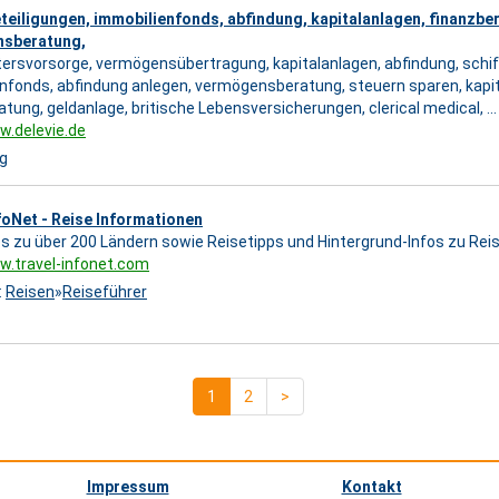
teiligungen, immobilienfonds, abfindung, kapitalanlagen, finanzbe
sberatung,
ltersvorsorge, vermögensübertragung, kapitalanlagen, abfindung, schif
nfonds, abfindung anlegen, vermögensberatung, steuern sparen, kapi
tung, geldanlage, britische Lebensversicherungen, clerical medical, ...
w.delevie.de
g
foNet - Reise Informationen
os zu über 200 Ländern sowie Reisetipps und Hintergrund-Infos zu Reis
w.travel-infonet.com
:
Reisen
»
Reiseführer
1
2
>
Impressum
Kontakt