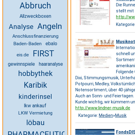
Abbruch
Die Runne
stellt mi
Allzweckboxen
http://ww
Angeln
Kategorie
Analyse
Anschlussfinanzierung
Musiknot
ebalo
Baden-Baden
Internatio
FIRST
schnell u
eis.de
Sortiment
haaranalyse
gewinnspiele
amerikani
hobbythek
Folgende 
Dixi, Stimmungsmusik, Unterha
Karibik
Potpourri, Medley, Volkstümlic
Notensortiment, über 40-jähige
kinderinsel
Auch an Sonn- und Feiertagen. 
Kunde wichtig, wir kümmern un
lkw ankauf
http://www.lindner-musik.de
LKW Vermietung
Kategorie:
Medien
»
Musik
löbau
FondsDI
PHARMACEUTICAL