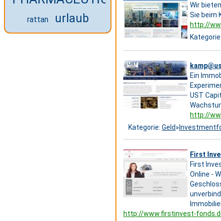
Wir biete
Sie beim 
urlaub
rattan
http://w
Kategorie
kamp@ust
Ein Immob
Experime
UST Capit
Wachstum
http://ww
Kategorie:
Geld
»
Investmentf
First Inv
First Inv
Online - 
Geschloss
unverbind
Immobilie
http://www.firstinvest-fonds.