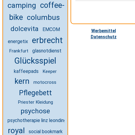
coffee-
camping
bike
columbus
dolcevita
EMCOM
Werbemittel
Datenschutz
erbrecht
energetix
glasnotdienst
Frankfurt
Glücksspiel
kaffeepads
Keeper
kern
motocross
Pflegebett
Priester Kleidung
psychose
psychotherapie linz leonding
royal
social bookmark