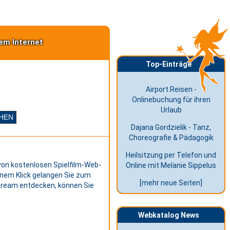
em Internet
Top-Einträge
Airport.Reisen -
Onlinebuchung für ihren
Urlaub
Dajana Gordzielik - Tanz,
Choreografie & Pädagogik
Heilsitzung per Telefon und
von kostenlosen Spielfilm-Web-
Online mit Melanie Sippelus
inem Klick gelangen Sie zum
[mehr neue Seiten]
tream entdecken, können Sie
Webkatalog News