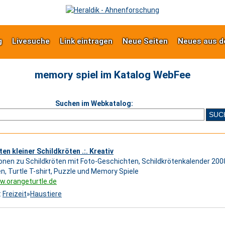
g
Livesuche
Link eintragen
Neue Seiten
Neues aus d
memory spiel im Katalog WebFee
Suchen im Webkatalog:
en kleiner Schildkröten .:. Kreativ
onen zu Schildkröten mit Foto-Geschichten, Schildkrötenkalender 2008
n, Turtle T-shirt, Puzzle und Memory Spiele
w.orangeturtle.de
:
Freizeit
»
Haustiere