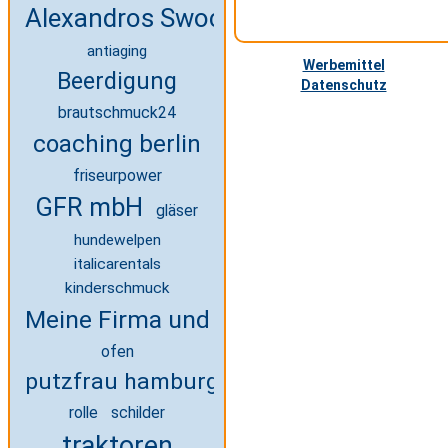
Alexandros Swoch
antiaging
Werbemittel
Beerdigung
Datenschutz
brautschmuck24
coaching berlin
friseurpower
GFR mbH
gläser
hundewelpen
italicarentals
kinderschmuck
Meine Firma und ich
ofen
putzfrau hamburg
rolle
schilder
traktoren