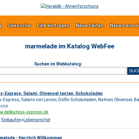
g
Livesuche
Link eintragen
Neue Seiten
Neues aus d
marmelade im Katalog WebFee
Suchen im Webkatalog:
s-Express, Salami, Olivenoel testen, Schokoladen
s-Express, Salami von Levoni, Dolfin Schokoladen, Natives Olivenoel, 
ecco.
w.delikatess-express.de
:
Einkaufen
»
Lebensmittel
rmelade - Herzlich Willkommen