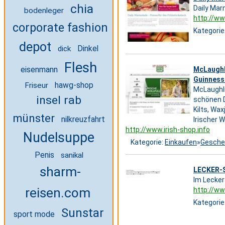
chia
Daily Ma
bodenleger
http://ww
corporate fashion
Kategorie
depot
dick
Dinkel
Flesh
eisenmann
McLaughli
Guinness .
hawg-shop
Friseur
McLaughlin
insel rab
schönen D
Kilts, Wa
münster
nilkreuzfahrt
Irischer 
http://www.irish-shop.info
Nudelsuppe
Kategorie:
Einkaufen
»
Gesche
Penis
sanikal
sharm-
LECKER-
Im Lecker
reisen.com
http://ww
Kategorie
Sunstar
sport mode