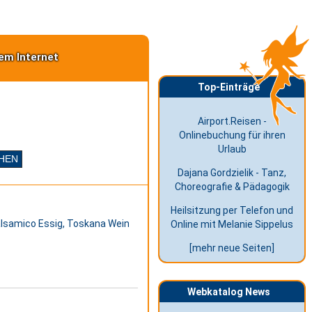
em Internet
Top-Einträge
Airport.Reisen -
Onlinebuchung für ihren
Urlaub
Dajana Gordzielik - Tanz,
Choreografie & Pädagogik
Heilsitzung per Telefon und
Balsamico Essig, Toskana Wein
Online mit Melanie Sippelus
[mehr neue Seiten]
Webkatalog News