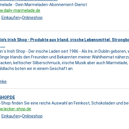
rmelade - Dein Marmeladen-Abonnement-Dienst
w.daily-marmelade.de
:
Einkaufen
»
Onlineshop
n's Irish Shop - Produkte aus Irland, irische Lebensmittel, Strongb
...
´s Irish Shop - Der irische Laden seit 1986 - Als Ire, in Dublin geboren, 
inge Irlands den Freunden und Bekannten meiner Wahlheimat näherzubr
xjacken, keltischer Silberschmuck, irische Musik aber auch Marmelade
Wildlachs boten wir in einem Geschäft an.
nke
SHOP.DE
-Shop finden Sie eine reiche Auswahl an Feinkost, Schokoladen und 
w.lecker-shop.de
:
Einkaufen
»
Onlineshop