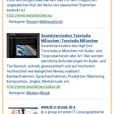
Zone des Berges Bialy Kamien, das mit dem magischen
unglaublichen Kult der Natur von slawischen Stämmen
bedeckt ist.
http://www.weisserstein.eu
Kategorie:
Reisen
»
Wellnesshotel
Soundstarstudios Tonstudio
MÃ¼nchen | Tonstudio MÃ¼nchen
Soundstarstudios das High End
Tonstudio in München mit Audio- und
Tonproduktionen aller Art. Hier werden
sämtliche Anforderungen im Audio- und
Ton Bereich, schnell, gewissenhaft und auf höchstem
technischen wie klanglichen Niveau realisiert.
Bandaufnahmen, Sprachaufnahmen, Produktion, Mastering,
Komposition, Jingles, Werbemusik, etc.
http://www.soundstarstudios.de
Kategorie:
Medien
»
Musik
www.jb-x-group jb-x
jb-x group ist einen IT Lösungsanbieter