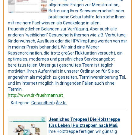
allgemeine Fragen zur Menstruation,
Betreuung Ihrer Schwangerschaft oder
praktische Geburtshilfe: Ich stehe Ihnen
mit meinem Fachwissen als Gynäkologe in allen
frauenärztlichen Belangen zur Verfügung. Aber auch alle
anderen "weiblichen" Gesundheitsthemen wie z.B. Verhütung,
Kinderwunsch, Ausfluss oder die HPV Impfung werden von mir
in meiner Praxis behandelt. Wir sind eine Wiener
Kassenordination, die trotz großer Fluktuation versucht, ein
optimales, modernes und persönliches Serviceangebot
bereitzustellen. Unser gut geschultes Team ist täglich
motiviert, Ihren Aufenthalt in unserer Ordination für Sie so
angenehm als möglich zu gestalten. Terminvereinbarung Tel.
und im Internet möglich. In dringenden Fällen auch ohne
Termin.
http://www.dr-fruehmann.at
Kategorie:
Gesundheit
»
Ärzte
Jenniches Treppen | Die Holztreppe
fürs Leben | Holztreppen nach Maß
Ihre Holztreppe fertigen wir günstig