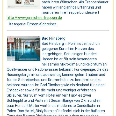
nach Ihren Wünschen. Als Treppenbauer
haben wir langjährige Erfahrung und
montieren Ihre Treppe bundesweit
http://www.jenniches-treppen.de
Kategorie:
Firmen
»
Schreiner
Bad Flinsberg
Bad Flinsberg in Polen ist ein schön
gelegener Kurort im Herzen des
Isergebirges. Seit einigen Hundert
Jahren ist er für sein besonderes,
heilsames Mikroklima und Reichtum an
Quellwasser und Radonwasser bekannt. Für diejenige, die das
Riesengebirge in- und auswendig kennen gelernt haben und
für die Schreiberhau und Krummhübel zu berühmt und zu
bekannt wurden, ist Bad Flinsberg wie ein Neuland für einen
Entdecker sowie für die mehr und weniger erfahrenen
Skiläufer. Nur 30 m vom Hotel entfernt gibt es zwei
Schlepplifte und Piste mit Gesamtlänge von 2 km und ein
paar Hundert Meter weiter die modernste Gondelbahn in
Polen. Das Hotel „Bialy Kamien“ befindet sich in der äußeren