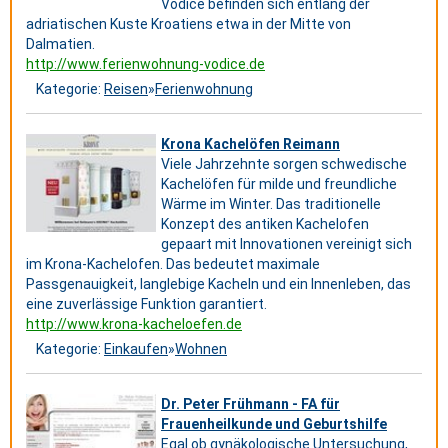
Vodice befinden sich entlang der
adriatischen Kuste Kroatiens etwa in der Mitte von
Dalmatien.
http://www.ferienwohnung-vodice.de
Kategorie:
Reisen
»
Ferienwohnung
Krona Kachelöfen Reimann
Viele Jahrzehnte sorgen schwedische
Kachelöfen für milde und freundliche
Wärme im Winter. Das traditionelle
Konzept des antiken Kachelofen
gepaart mit Innovationen vereinigt sich
im Krona-Kachelofen. Das bedeutet maximale
Passgenauigkeit, langlebige Kacheln und ein Innenleben, das
eine zuverlässige Funktion garantiert.
http://www.krona-kacheloefen.de
Kategorie:
Einkaufen
»
Wohnen
Dr. Peter Frühmann - FA für
Frauenheilkunde und Geburtshilfe
Egal ob gynäkologische Untersuchung,