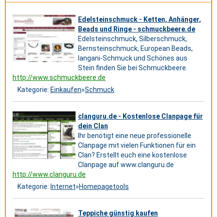
Edelsteinschmuck - Ketten, Anhänger,
Beads und Ringe - schmuckbeere.de
Edelsteinschmuck, Silberschmuck,
Bernsteinschmuck, European Beads,
langani-Schmuck und Schönes aus
Stein finden Sie bei Schmuckbeere.
http://www.schmuckbeere.de
Kategorie:
Einkaufen
»
Schmuck
clanguru.de - Kostenlose Clanpage für
dein Clan
Ihr benötigt eine neue professionelle
Clanpage mit vielen Funktionen für ein
Clan? Erstellt euch eine kostenlose
Clanpage auf www.clanguru.de
http://www.clanguru.de
Kategorie:
Internet
»
Homepagetools
Teppiche günstig kaufen