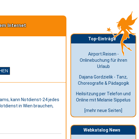
em Internet
Top-Einträge
Airport.Reisen -
Onlinebuchung für ihren
Urlaub
Dajana Gordzielik - Tanz,
Choreografie & Pädagogik
Heilsitzung per Telefon und
Teams, kann Notdienst-24 jedes
Online mit Melanie Sippelus
Notdienst in Wien brauchen,
[mehr neue Seiten]
Webkatalog News