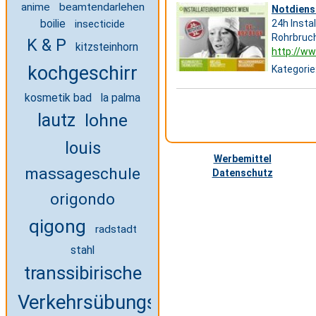
anime
beamtendarlehen
Notdienst
boilie
insecticide
24h Insta
Rohrbruch
K & P
kitzsteinhorn
http://ww
kochgeschirr
Kategorie
kosmetik bad
la palma
lautz
lohne
louis
Werbemittel
massageschule
Datenschutz
origondo
qigong
radstadt
stahl
transsibirische
Verkehrsübungsplatz