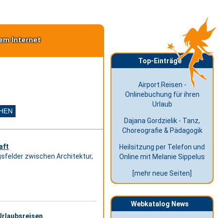
em Internet
Top-Einträge
Airport.Reisen -
Onlinebuchung für ihren
Urlaub
Dajana Gordzielik - Tanz,
Choreografie & Pädagogik
aft
Heilsitzung per Telefon und
sfelder zwischen Architektur,
Online mit Melanie Sippelus
[mehr neue Seiten]
Webkatalog News
Urlaubsreisen