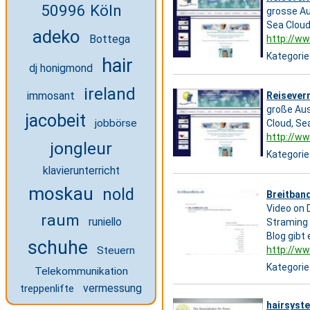
50996 Köln
grosse Au
Sea Cloud
adeko
Bottega
http://ww
Kategorie
hair
dj honigmond
ireland
immosant
Reiseverm
große Aus
jacobeit
jobbörse
Cloud, Se
http://ww
jongleur
Kategorie
klavierunterricht
moskau
nold
Breitband
Video on 
raum
runiello
Straming 
Blog gib
schuhe
http://ww
Steuern
Kategorie
Telekommunikation
vermessung
treppenlifte
hairsyst