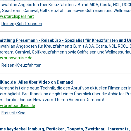
swahl an Angeboten fuer Kreuzfahrten z.B. mit AIDA, Costa, NCL, RCCL, 
, Seadream, Carnival, Golfkreuzfahrten sowie Golfreisen und Wellness
w.starclippers.net
:
Reisen
»
Schiffsreisen
ittlung Fresemann - Reisebüro - Spezialist für Kreuzfahrten und U
wahl an Angeboten für Kreuzfahrten z.B. mit AIDA, Costa, NCL, RCCL, St
adream, Carnival, Golfkreuzfahrten sowie Golfreisen und Wellnessurlau
w.sunnycruise.de
:
Reisen
»
Kreuzfahrten
Kino.de | Alles über Video on Demand
Demand ist eine neue Technik, die den Abruf von aktuellen Filmen per 
ermöglicht. Breitbandkino.de gibt einen Überblick über die Anbieter, P
t es darüber hinaus News zum Thema Video on Demand#
w.breitbandkino.de
:
Freizeit
»
Kino
ems heydecke Hamburg, Perücken, Toupets, Zweithaar, Haarersatz, 