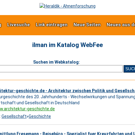
g
Livesuche
Link eintragen
Neue Seiten
Neues aus d
ilman im Katalog WebFee
Suchen im Webkatalog:
tektur-geschichte.de - Architektur zwischen Politik und Gesellsch
urgeschichte des 20. Jahrhunderts - Wechselwirkungen und Spannung
Wirtschaft und Gesellschaft in Deutschland
w.architektur-geschichte.de
:
Gesellschaft
»
Geschichte
ittlung Fresemann - Reisebüro - Spezialist fuer Kreuzfahrten und 