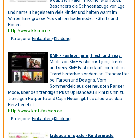
wear, sterntaler, mikkline, sterntaler.
Besonders die Schneenazüge von Lge
und name it begeistern viele Kinder und halten warm im
Winter. Eine grosse Auswahl an Bademode, T-Shirts und
Hosen.
http://www.kikimo.de
Kategorie:
Einkaufen
»
Kleidung
KMF - Fashion jung, frech und sexy!
Mode von KMF Fashion ist jung, frech
und sexy. KMF Fashion läuft nicht dem
Trend hinterher sondern ist Trendsetter
bei Farben und Designs. Vom
Sommerkleid aus der neusten Pariser
Mode, über den trendigen Push Up Bandeau Bikini bis hin zu
trendigen Hotpants und Capri Hosen gibt es alles was das
Herz begehrt.
http://www.kmf-fashion.de
Kategorie:
Einkaufen
»
Kleidung
kidsbestshop.de - Kindermode,