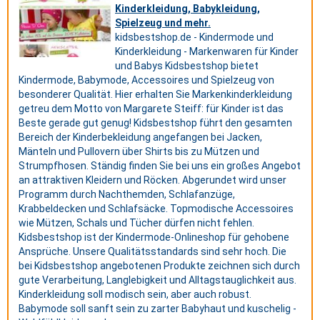
Kinderkleidung, Babykleidung,
Spielzeug und mehr.
kidsbestshop.de - Kindermode und
Kinderkleidung - Markenwaren für Kinder
und Babys Kidsbestshop bietet
Kindermode, Babymode, Accessoires und Spielzeug von
besonderer Qualität. Hier erhalten Sie Markenkinderkleidung
getreu dem Motto von Margarete Steiff: für Kinder ist das
Beste gerade gut genug! Kidsbestshop führt den gesamten
Bereich der Kinderbekleidung angefangen bei Jacken,
Mänteln und Pullovern über Shirts bis zu Mützen und
Strumpfhosen. Ständig finden Sie bei uns ein großes Angebot
an attraktiven Kleidern und Röcken. Abgerundet wird unser
Programm durch Nachthemden, Schlafanzüge,
Krabbeldecken und Schlafsäcke. Topmodische Accessoires
wie Mützen, Schals und Tücher dürfen nicht fehlen.
Kidsbestshop ist der Kindermode-Onlineshop für gehobene
Ansprüche. Unsere Qualitätsstandards sind sehr hoch. Die
bei Kidsbestshop angebotenen Produkte zeichnen sich durch
gute Verarbeitung, Langlebigkeit und Alltagstauglichkeit aus.
Kinderkleidung soll modisch sein, aber auch robust.
Babymode soll sanft sein zu zarter Babyhaut und kuschelig -