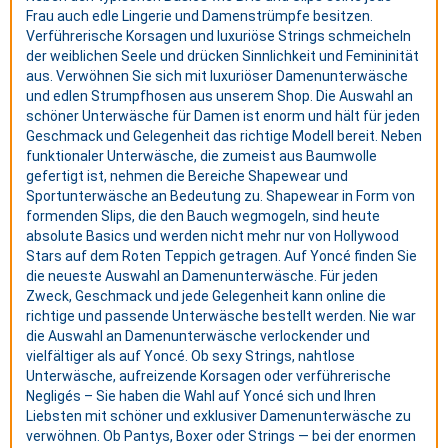
Frau auch edle Lingerie und Damenstrümpfe besitzen.
Verführerische Korsagen und luxuriöse Strings schmeicheln
der weiblichen Seele und drücken Sinnlichkeit und Femininität
aus. Verwöhnen Sie sich mit luxuriöser Damenunterwäsche
und edlen Strumpfhosen aus unserem Shop. Die Auswahl an
schöner Unterwäsche für Damen ist enorm und hält für jeden
Geschmack und Gelegenheit das richtige Modell bereit. Neben
funktionaler Unterwäsche, die zumeist aus Baumwolle
gefertigt ist, nehmen die Bereiche Shapewear und
Sportunterwäsche an Bedeutung zu. Shapewear in Form von
formenden Slips, die den Bauch wegmogeln, sind heute
absolute Basics und werden nicht mehr nur von Hollywood
Stars auf dem Roten Teppich getragen. Auf Yoncé finden Sie
die neueste Auswahl an Damenunterwäsche. Für jeden
Zweck, Geschmack und jede Gelegenheit kann online die
richtige und passende Unterwäsche bestellt werden. Nie war
die Auswahl an Damenunterwäsche verlockender und
vielfältiger als auf Yoncé. Ob sexy Strings, nahtlose
Unterwäsche, aufreizende Korsagen oder verführerische
Negligés – Sie haben die Wahl auf Yoncé sich und Ihren
Liebsten mit schöner und exklusiver Damenunterwäsche zu
verwöhnen. Ob Pantys, Boxer oder Strings — bei der enormen