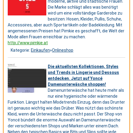
moderne, aktive und städtische Frauen.
Die Marke schlägt alles was benötigt
wird um eine vollständige Garderobe zu
besitzen: Hosen, Kleider, Pullis, Schuhe,
Accessoires, aber auch Sportartikeln oder Badekleidung. Mit
angemessenen Preisen hat Pimkie es geschafft, die Welt der
Mode allen Frauen erreichbar zu machen.
http://www.pimkie.at
Kategorie:
Einkaufen
»
Onlineshop
Die aktuellsten Kollektionen, Styles
und Trends in Lingerie und Dessous
entdecken. Jetzt auf Yoncé
Damenunterwäsche shoppen!
Damenunterwäsche hat heute mehr als
nur eine hygienische oder wärmende
Funktion. Längst halten Modetrends Einzug, denn das Drunter
ist genauso wichtig wie das Drüber. Was nützt das schönste
Kleid, wenn die Unterwäsche dazu nicht passt. Der Shop von
Yoncé bündelt die enorme Auswahl an Damenunterwäsche
der verschiedensten Shops und Marken unter einem Dach.
Neben den typischen Basics wie BHs und Slips sollte jede