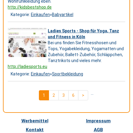
Wohlfühlkleidung eben.
http://kidsbestshop.de
Kategorie:
Einkaufen
»
Babyartikel
Ladies Sports - Shop für Yoga, Tanz
und Fitness in Köln
Bei uns finden Sie Fitnesshosen und
Tops, Yogabekleidung, Yogamatten und
Zubehör, Ballett-Zubehör, Schläppchen,
Tanztrikots und vieles mehr.
http://ladiesports.eu
Kategorie:
Einkaufen
»
Sportbekleidung
...
1
2
3
6
>
Werbemittel
Impressum
Kontakt
AGB