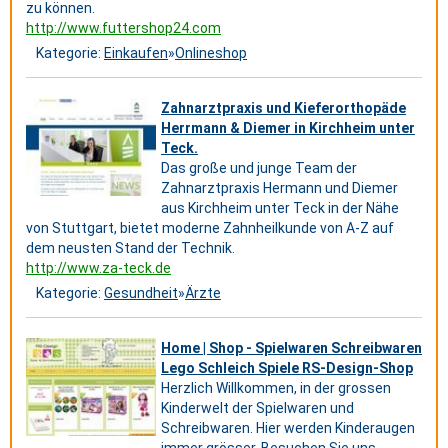
zu können.
http://www.futtershop24.com
Kategorie:
Einkaufen
»
Onlineshop
Zahnarztpraxis und Kieferorthopäde
Herrmann & Diemer in Kirchheim unter
Teck.
Das große und junge Team der
Zahnarztpraxis Hermann und Diemer
aus Kirchheim unter Teck in der Nähe
von Stuttgart, bietet moderne Zahnheilkunde von A-Z auf
dem neusten Stand der Technik.
http://www.za-teck.de
Kategorie:
Gesundheit
»
Ärzte
Home | Shop - Spielwaren Schreibwaren
Lego Schleich Spiele RS-Design-Shop
Herzlich Willkommen, in der grossen
Kinderwelt der Spielwaren und
Schreibwaren. Hier werden Kinderaugen