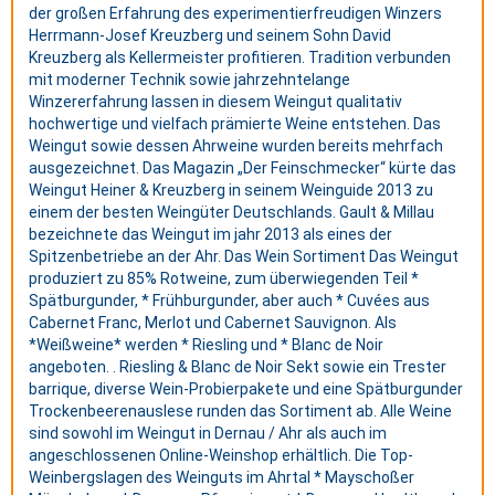
der großen Erfahrung des experimentierfreudigen Winzers
Herrmann-Josef Kreuzberg und seinem Sohn David
Kreuzberg als Kellermeister profitieren. Tradition verbunden
mit moderner Technik sowie jahrzehntelange
Winzererfahrung lassen in diesem Weingut qualitativ
hochwertige und vielfach prämierte Weine entstehen. Das
Weingut sowie dessen Ahrweine wurden bereits mehrfach
ausgezeichnet. Das Magazin „Der Feinschmecker“ kürte das
Weingut Heiner & Kreuzberg in seinem Weinguide 2013 zu
einem der besten Weingüter Deutschlands. Gault & Millau
bezeichnete das Weingut im jahr 2013 als eines der
Spitzenbetriebe an der Ahr. Das Wein Sortiment Das Weingut
produziert zu 85% Rotweine, zum überwiegenden Teil *
Spätburgunder, * Frühburgunder, aber auch * Cuvées aus
Cabernet Franc, Merlot und Cabernet Sauvignon. Als
*Weißweine* werden * Riesling und * Blanc de Noir
angeboten. . Riesling & Blanc de Noir Sekt sowie ein Trester
barrique, diverse Wein-Probierpakete und eine Spätburgunder
Trockenbeerenauslese runden das Sortiment ab. Alle Weine
sind sowohl im Weingut in Dernau / Ahr als auch im
angeschlossenen Online-Weinshop erhältlich. Die Top-
Weinbergslagen des Weinguts im Ahrtal * Mayschoßer