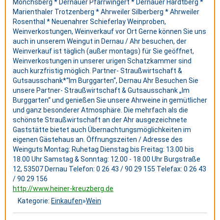
Mönchsberg * Dernauer Pfarrwingert * Dernauer Hardtberg *
Marienthaler Trotzenberg * Ahrweiler Silberberg * Ahrweiler
Rosenthal * Neuenahrer Schieferlay Weinproben,
Weinverkostungen, Weinverkauf vor Ort Gerne können Sie uns
auch in unserem Weingut in Dernau / Ahr besuchen, der
Weinverkauf ist täglich (außer montags) für Sie geöffnet,
Weinverkostungen in unserer urigen Schatzkammer sind
auch kurzfristig möglich. Partner- Straußwirtschaft &
Gutsausschank*“Im Burggarten“, Dernau Ahr Besuchen Sie
unsere Partner- Straußwirtschaft & Gutsausschank „Im
Burggarten“ und genießen Sie unsere Ahrweine in gemütlicher
und ganz besonderer Atmosphäre. Die mehrfach als die
schönste Straußwirtschaft an der Ahr ausgezeichnete
Gaststätte bietet auch Übernachtungsmöglichkeiten im
eigenen Gästehaus an. Öffnungszeiten / Adresse des
Weinguts Montag: Ruhetag Dienstag bis Freitag: 13.00 bis
18.00 Uhr Samstag & Sonntag: 12.00 - 18.00 Uhr Burgstraße
12, 53507 Dernau Telefon: 0 26 43 / 90 29 155 Telefax: 0 26 43
/ 90 29 156
http://www.heiner-kreuzberg.de
Kategorie:
Einkaufen
»
Wein