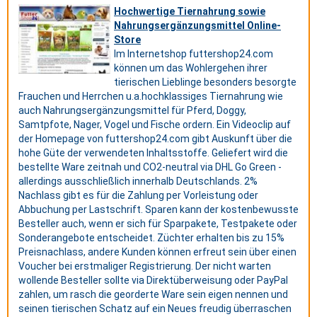
Hochwertige Tiernahrung sowie
Nahrungsergänzungsmittel Online-
Store
Im Internetshop futtershop24.com
können um das Wohlergehen ihrer
tierischen Lieblinge besonders besorgte
Frauchen und Herrchen u.a.hochklassiges Tiernahrung wie
auch Nahrungsergänzungsmittel für Pferd, Doggy,
Samtpfote, Nager, Vogel und Fische ordern. Ein Videoclip auf
der Homepage von futtershop24.com gibt Auskunft über die
hohe Güte der verwendeten Inhaltsstoffe. Geliefert wird die
bestellte Ware zeitnah und CO2-neutral via DHL Go Green -
allerdings ausschließlich innerhalb Deutschlands. 2%
Nachlass gibt es für die Zahlung per Vorleistung oder
Abbuchung per Lastschrift. Sparen kann der kostenbewusste
Besteller auch, wenn er sich für Sparpakete, Testpakete oder
Sonderangebote entscheidet. Züchter erhalten bis zu 15%
Preisnachlass, andere Kunden können erfreut sein über einen
Voucher bei erstmaliger Registrierung. Der nicht warten
wollende Besteller sollte via Direktüberweisung oder PayPal
zahlen, um rasch die georderte Ware sein eigen nennen und
seinen tierischen Schatz auf ein Neues freudig überraschen