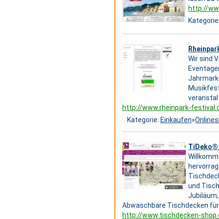
http://w
Kategorie
Rheinpark
Wir sind 
Eventagen
Jahrmarkt
Musikfest
veranstal
http://www.rheinpark-festival
Kategorie:
Einkaufen
»
Online
TiDeko® 
Willkomme
hervorrag
Tischdeck
und Tisch
Jubiläum,
Abwaschbare Tischdecken für Z
http://www.tischdecken-shop.