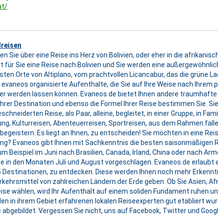
at/
lreisen
n Sie über eine Reise ins Herz von Bolivien, oder eher in die afrikani
rt für Sie eine Reise nach Bolivien und Sie werden eine außergewöhnlic
sten Orte von Altiplano, vom prachtvollen Licancabur, das die grüne 
 evaneos organisierte Aufenthalte, die Sie auf Ihre Weise nach Ihre
ller werden lassen können. Evaneos.de bietet Ihnen andere traumhafte
l Ihrer Destination und ebenso die Formel Ihrer Reise bestimmen Sie. Si
hneiderten Reise, als Paar, alleine, begleitet, in einer Gruppe, in Fami
ng, Kulturreisen, Abenteuerreisen, Sportreisen, aus dem Rahmen fa
 begeistern. Es liegt an Ihnen, zu entscheiden! Sie möchten in eine Re
ling? Evaneos gibt Ihnen mit Sachkenntnis die besten saisonmäßigen Re
m Beispiel im Juni nach Brasilien, Canada, Irland, China oder nach Ar
te in den Monaten Juli und August vorgeschlagen. Evaneos.de erlaubt 
5 Destinationen, zu entdecken. Diese werden Ihnen noch mehr Erkenntn
kehrsmittel von zahlreichen Ländern der Erde geben. Ob Sie Asien, Afr
eise wählen, wird Ihr Aufenthalt auf einem soliden Fundament ruhen u
 den in ihrem Gebiet erfahrenen lokalen Reiseexperten gut etabliert w
e abgebildet. Vergessen Sie nicht, uns auf Facebook, Twitter und Goog