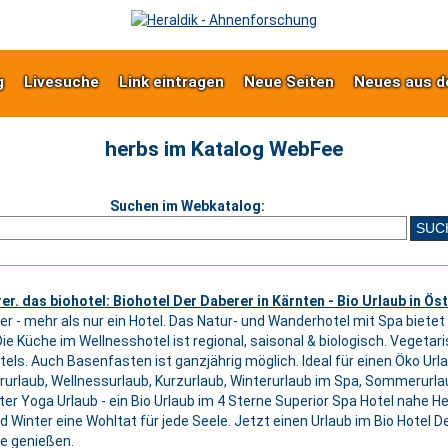
g
Livesuche
Link eintragen
Neue Seiten
Neues aus d
herbs im Katalog WebFee
Suchen im Webkatalog:
er. das biohotel: Biohotel Der Daberer in Kärnten - Bio Urlaub in Ös
er - mehr als nur ein Hotel. Das Natur- und Wanderhotel mit Spa biete
Die Küche im Wellnesshotel ist regional, saisonal & biologisch. Vegetar
els. Auch Basenfasten ist ganzjährig möglich. Ideal für einen Öko Urlau
urlaub, Wellnessurlaub, Kurzurlaub, Winterurlaub im Spa, Sommerur
er Yoga Urlaub - ein Bio Urlaub im 4 Sterne Superior Spa Hotel nahe He
Winter eine Wohltat für jede Seele. Jetzt einen Urlaub im Bio Hotel 
se genießen.