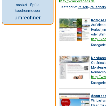
http://www.evaneos.de
Spüle
sanikal
Kategorie:
Reisen
»
Pauschalr
taschenmesser
umrechner
Königse 
Auf dieser
Herbst) i
oder Wint
http://ko
Kategorie
Nordseeu
Ostfriesl
Monteure,
Neuharlin
http://w
Kategorie
decorado
Wir biete
Ideen zu 