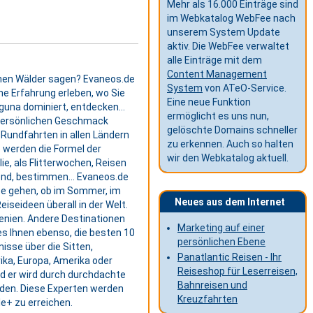
Mehr als 16.000 Einträge sind
im Webkatalog WebFee nach
unserem System Update
aktiv. Die WebFee verwaltet
alle Einträge mit dem
Content Management
schen Wälder sagen? Evaneos.de
System
von ATeO-Service.
he Erfahrung erleben, wo Sie
Eine neue Funktion
Laguna dominiert, entdecken…
ermöglicht es uns nun,
m persönlichen Geschmack
gelöschte Domains schneller
 Rundfahrten in allen Ländern
zu erkennen. Auch so halten
e werden die Formel der
wir den Webkatalog aktuell.
lie, als Flitterwochen, Reisen
llend, bestimmen… Evaneos.de
ise gehen, ob im Sommer, im
Neues aus dem Internet
iseideen überall in der Welt.
menien. Andere Destinationen
Marketing auf einer
es Ihnen ebenso, die besten 10
persönlichen Ebene
isse über die Sitten,
Panatlantic Reisen - Ihr
ika, Europa, Amerika oder
Reiseshop für Leserreisen,
nd er wird durch durchdachte
Bahnreisen und
urden. Diese Experten werden
Kreuzfahrten
le+ zu erreichen.