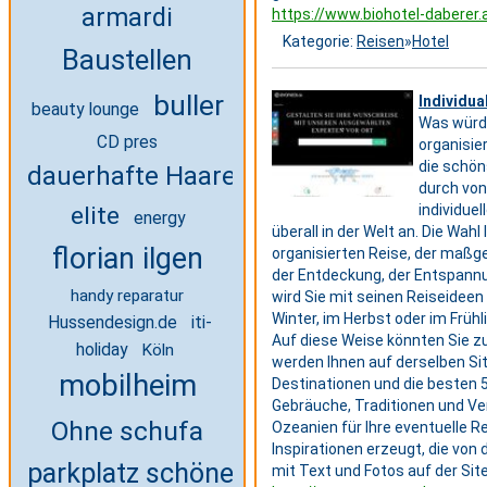
armardi
https://www.biohotel-daberer.
Kategorie:
Reisen
»
Hotel
Baustellen
buller
Individua
beauty lounge
Was würde
CD pres
organisie
die schön
dauerhafte Haarentfernung
durch von
elite
individue
energy
überall in der Welt an. Die Wah
florian ilgen
organisierten Reise, der maßgesc
der Entdeckung, der Entspannu
handy reparatur
wird Sie mit seinen Reiseideen
Winter, im Herbst oder im Früh
iti-
Hussendesign.de
Auf diese Weise könnten Sie zu
holiday
Köln
werden Ihnen auf derselben Si
mobilheim
Destinationen und die besten 
Gebräuche, Traditionen und Ver
Ohne schufa
Ozeanien für Ihre eventuelle R
Inspirationen erzeugt, die von
parkplatz schönefeld
mit Text und Fotos auf der Sit