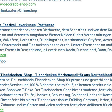
ww.decorado-shop.com
:
Einkaufen
»
Onlineshop
-Festival Leverkusen, Partnerse
Veranstalter der bekannten Bierboerse, dem Stadtfest und von dem Koel
tur und Veranstaltungsbuero Werner Nolden fuehrt Veranstaltungen 
, Volksfest, Herbstfest, Fruehlingsfest, Martinsmarkt, Cityfest, Adven
, Ostermarkt und Eisstockschiessen durch. Unsere Eventagentur un
tet Events in Deutschland, in Leverkusen, Koeln, Duesseldorf, Bonn, D
.com
shop
Tischdecken-Shop - Tischdecken Markenqualität aus Deutschland
m bei Deutschlands Tischdecken-Shop für private und gewerbliche K
ender Service und 100 % Sicherheit beim Kauf, so kennen bereits vie
en-Shop von TiDeko. Der Tischdecken-Shop bietet moderne ,festlich
dekoration zur Taufe, Hochzeit, Geburtstag, Goldenen Hochzeit, Komm
 Firmenfeier, bis hin zur Tischdekoration im Frühling, Sommer, Herbst, 
uhause und im Garten und vielen anderen festlichen Anlässen für ei
de