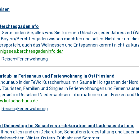
eisen
BerchtesgadenInfo
 Seite finden Sie, alles was Sie für einen Urlaub zu jeder Jahreszeit (
n Bayern/Berchtesgaden wissen möchten und sollen. Nicht nur um die
ersporteln, auch das Wellnessen und Entspannen kommt nicht zu kurz
enigssee.berchtesgadeninfo.de/
:
Reisen
»
Ferienwohnung
rlaub im Ferienhaus und Ferienwohnung in Ostfriesland
andurlaub in der FeWo Kutscherhuus mit Sauna in Holtgast an der Nords
 Touristen, Familien und Singles in Ferienwohnungen und Ferienhäuser
gersiel im Reiseland Niedersachsen. Informationen über Freizeit und 
ww.kutscherhuus.de
:
Reisen
»
Ferienwohnung
 | Onlineshop für Schaufensterdekoration und Ladenausstattung
n Ihnen alles rund um Dekoration, Schaufenstergestaltung und Ladena
Weihnachten, Winter, Ostern, Frühjahr und Sommer.