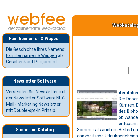
Webkatalo
Familiennamen & Wappen
Die Geschichte Ihres Namens:
Familiennamen & Wappen
als
Geschenk auf Pergament
Newsletter Software
Versenden Sie Newsletter mit
der daber
der
Newsletter Software
NLX-
Der Daber
Mail - Marketing Newsletter
Kärnten. 
mit Double-opt-In Prinzip.
des Biohot
ob Wander
entspannt
Suchen im Katalog
Sommer als auch im Herbst und 
ganzheitliche Urlaubserlebnis