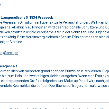
n
hützengesellschaft 1834 Presseck
te Verein am Ort informiert über aktuelle Veranstaltungen, Wettkam
galerie. Alljährlich zu Pfingsten wird das traditionelle Schützen- und 
ießen ermitteln wir die Vereinsmeister in der Schützen- und Jugendk
zenkönig. Beim Vereinsvergleichschießen im Frühjahr messen sich d
sigen Vereine.
en
»
Sonstige
gelegenheit
on man sich von mehreren grundlegenden Prinzipien leiten lassen. Dieje
 bis zum Hals und zweireihigen kleiden ausgehen. Wenn eine Frau exze
it einem passenden Outfit erfolgreich tun. Make-up Pinsel wird nach 
rwendete Kosmetika, die auf der Oberfläche auftragen, normalerweise 