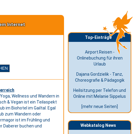
em Internet
Top-Einträge
Airport.Reisen -
Onlinebuchung für ihren
Urlaub
Dajana Gordzielik - Tanz,
Choreografie & Pädagogik
terreich
Heilsitzung per Telefon und
t Yoga, Wellness und Wandern in
Online mit Melanie Sippelus
isch & Vegan ist ein Teilaspekt
[mehr neue Seiten]
b im Biohotel im Gailtal. Egal
laub zum Wandern oder
rmagor ist im Frühling und
Webkatalog News
Der Daberer buchen und