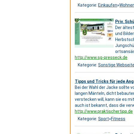
Kategorie:
Einkaufen
»
Wohne
Priv. Sc
Der ältes
und Bilder
Herbstsch
Jungschüt
ortsansäs
http://www.sg-presseck.de
Kategorie:
Sonstige Webseit
Tipps und Tricks für jede An
Bei der Wahl der Jacke sollte v
langen Mänteln, dicht bebauten
verstecken will, kann sie es m
auch ist bekannt, dass die ve
http://www.praktischertipp.de
Kategorie:
Sport
»
Fitness