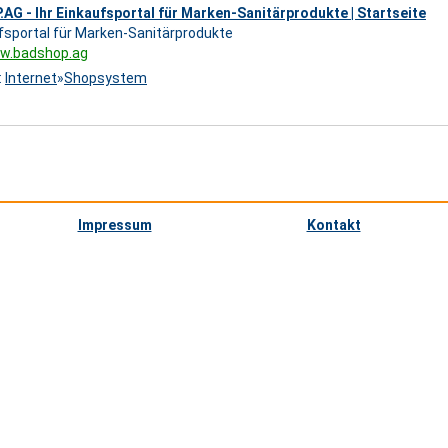
G - Ihr Einkaufsportal für Marken-Sanitärprodukte | Startseite
ufsportal für Marken-Sanitärprodukte
ww.badshop.ag
:
Internet
»
Shopsystem
Impressum
Kontakt