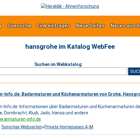
g
Livesuche
Link eintragen
Neue Seiten
Neues aus d
hansgrohe im Katalog WebFee
Suchen im Webkatalog:
n-Info.de: Badarmaturen und Küchenarmaturen von Grohe, Hansgro
-Info.de: Informationen über Badarmaturen und Küchenarmaturen der
, Dornbracht, Kludi, Jado, Hansa und andere.
w.armaturen-info.de
:
Sonstige Webseiten
»
Private Homepages A-M