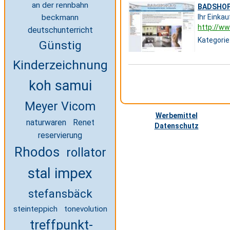
an der rennbahn
BADSHOP.A
beckmann
Ihr Einka
http://w
deutschunterricht
Kategorie
Günstig
Kinderzeichnung
koh samui
Meyer Vicom
Werbemittel
naturwaren
Renet
Datenschutz
reservierung
Rhodos
rollator
stal impex
stefansbäck
steinteppich
tonevolution
treffpunkt-