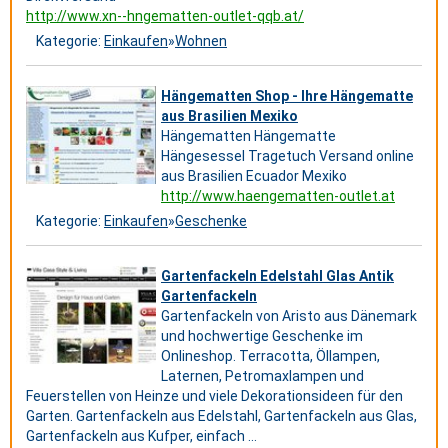
http://www.xn--hngematten-outlet-qqb.at/
Kategorie:
Einkaufen
»
Wohnen
Hängematten Shop - Ihre Hängematte
aus Brasilien Mexiko
Hängematten Hängematte
Hängesessel Tragetuch Versand online
aus Brasilien Ecuador Mexiko
http://www.haengematten-outlet.at
Kategorie:
Einkaufen
»
Geschenke
Gartenfackeln Edelstahl Glas Antik
Gartenfackeln
Gartenfackeln von Aristo aus Dänemark
und hochwertige Geschenke im
Onlineshop. Terracotta, Öllampen,
Laternen, Petromaxlampen und
Feuerstellen von Heinze und viele Dekorationsideen für den
Garten. Gartenfackeln aus Edelstahl, Gartenfackeln aus Glas,
Gartenfackeln aus Kufper, einfach ...