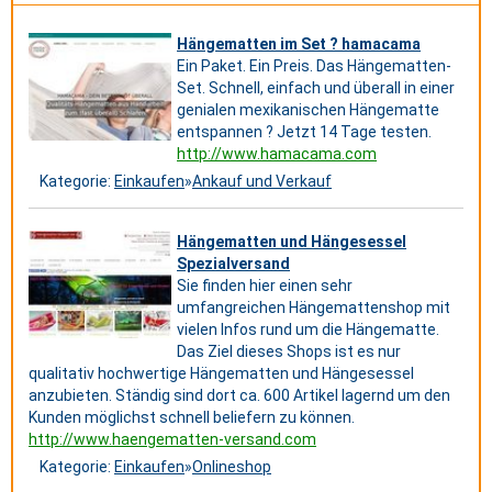
Hängematten im Set ? hamacama
Ein Paket. Ein Preis. Das Hängematten-
Set. Schnell, einfach und überall in einer
genialen mexikanischen Hängematte
entspannen ? Jetzt 14 Tage testen.
http://www.hamacama.com
Kategorie:
Einkaufen
»
Ankauf und Verkauf
Hängematten und Hängesessel
Spezialversand
Sie finden hier einen sehr
umfangreichen Hängemattenshop mit
vielen Infos rund um die Hängematte.
Das Ziel dieses Shops ist es nur
qualitativ hochwertige Hängematten und Hängesessel
anzubieten. Ständig sind dort ca. 600 Artikel lagernd um den
Kunden möglichst schnell beliefern zu können.
http://www.haengematten-versand.com
Kategorie:
Einkaufen
»
Onlineshop