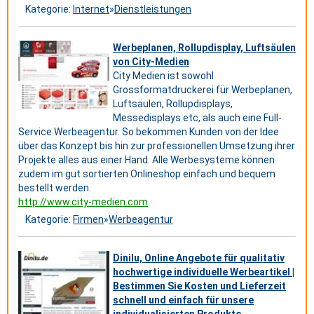
Kategorie:
Internet
»
Dienstleistungen
Werbeplanen, Rollupdisplay, Luftsäulen
von City-Medien
City Medien ist sowohl
Grossformatdruckerei für Werbeplanen,
Luftsäulen, Rollupdisplays,
Messedisplays etc, als auch eine Full-
Service Werbeagentur. So bekommen Kunden von der Idee
über das Konzept bis hin zur professionellen Umsetzung ihrer
Projekte alles aus einer Hand. Alle Werbesysteme können
zudem im gut sortierten Onlineshop einfach und bequem
bestellt werden.
http://www.city-medien.com
Kategorie:
Firmen
»
Werbeagentur
Dinilu, Online Angebote für qualitativ
hochwertige individuelle Werbeartikel |
Bestimmen Sie Kosten und Lieferzeit
schnell und einfach für unsere