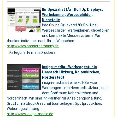
Ihr Spezialist fÃ?r Roll Up Displays,
Werbebanner, Werbeschilder,
Klebefolie
Ihre Online-Druckerei für Roll Ups,
Werbeschilder, Werbeplanen, Klebefolien
und kompakte Messesysteme. Wir
drucken individuell nach Ihren Wünschen.
http://www.bannercompany.de
Kategorie:
Firmen
»
Druckerei
insign-media - Werbeagentur in
Henstedt Ulzburg, Kaltenkirchen,
Norderstedt
insign-media ist eine Full-Service
Werbeagentur in Henstedt-Ulzburg und
dem Großraum Kaltenkirchen und
Norderstedt. Wir sind Ihr Partner für Anzeigengestaltung,
Großformatdruck,Geschäftsunterlagen, Spotproduktion,
Websitegestaltung.
http://www.insign-media.de