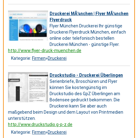
Druckerei MÃ¼nchen | Flyer MÃ¼nchen
Flyerdruck
Flyer München Druckerei Ihr günstige
Druckerei Flyerdruck München, einfach
online oder telefonisch bestellen
Druckerei München - günstige Flyer.
http://www.flyer-druck-muenchen.de
Kategorie:
Firmen
»
Druckerei
Druckstudio - Druckerei Überlingen
Serienbriefe, Broschüren und Flyer
können Sie kostengünstig im
Druckstudio des GpZ Überlingen am
Bodensee gedruckt bekommen. Die
Druckerei kann Sie aber auch
maßgebend beim Design und dem Layout von Printmedien
unterstützen.
http://www.druckstudio.g-p-z.de
Kategorie:
Firmen
»
Druckerei