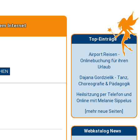
em Internet
Top-Einträge
Airport.Reisen -
Onlinebuchung für ihren
Urlaub
Dajana Gordzielik - Tanz,
Choreografie & Pädagogik
Heilsitzung per Telefon und
Online mit Melanie Sippelus
[mehr neue Seiten]
Webkatalog News