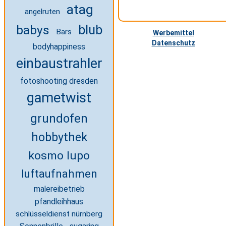
atag
angelruten
babys
blub
Bars
Werbemittel
Datenschutz
bodyhappiness
einbaustrahler
fotoshooting dresden
gametwist
grundofen
hobbythek
kosmo lupo
luftaufnahmen
malereibetrieb
pfandleihhaus
schlüsseldienst nürnberg