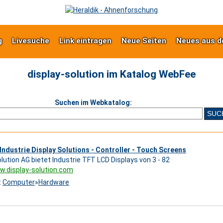
g
Livesuche
Link eintragen
Neue Seiten
Neues aus d
display-solution im Katalog WebFee
Suchen im Webkatalog:
ndustrie Display Solutions - Controller - Touch Screens
olution AG bietet Industrie TFT LCD Displays von 3 - 82
w.display-solution.com
:
Computer
»
Hardware