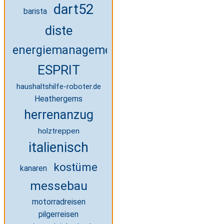
dart52
barista
diste
energiemanagement
ESPRIT
haushaltshilfe-roboter.de
Heathergems
herrenanzug
holztreppen
italienisch
kostüme
kanaren
messebau
motorradreisen
pilgerreisen