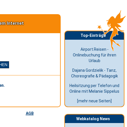
em Internet
Top-Einträge
Airport.Reisen -
Onlinebuchung für ihren
Urlaub
Dajana Gordzielik - Tanz,
Choreografie & Pädagogik
en.
Heilsitzung per Telefon und
Online mit Melanie Sippelus
[mehr neue Seiten]
AGB
Webkatalog News