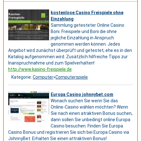
kostenlose Casino Freispiele ohne
Einzahlung
Sammlung getesteter Online Casino
Boni. Freispiele und Boni die ohne
jegliche Einzahlung in Anspruch
genommen werden können. Jedes
Angebot wird zunächst überprüft und getestet, ehe es in den
Katalog aufgenommen wird. Zusätzlich hilfreiche Tipps zur
Inanspruchnahme und zum Spielverhalten!
http://www.kasino-freispiele.de
Kategorie:
Computer
»
Computerspiele
Europa Casino johnnybet.com
Wonach suchen Sie wenn Sie das
Online-Casino wählen möchten? Wenn
Sie nach einen atraktiven Bonus suchen,
dann sollen Sie unbedingt online Europa
Casino besuchen. Finden Sie Europa
Casino Bonus und registrieren Sie sich bei Europa Casino via
JohnnyBet. Erhalten Sie einen attraktiven Bonus!