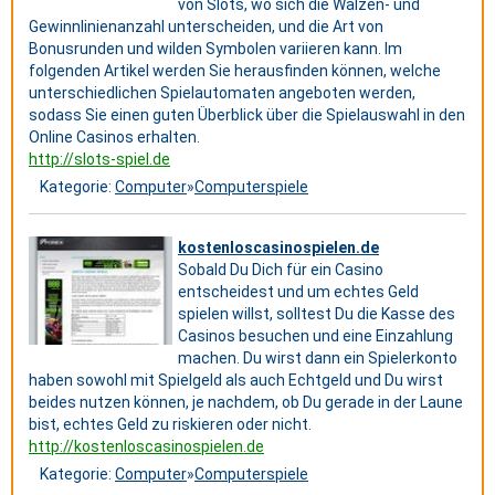
von Slots, wo sich die Walzen- und
Gewinnlinienanzahl unterscheiden, und die Art von
Bonusrunden und wilden Symbolen variieren kann. Im
folgenden Artikel werden Sie herausfinden können, welche
unterschiedlichen Spielautomaten angeboten werden,
sodass Sie einen guten Überblick über die Spielauswahl in den
Online Casinos erhalten.
http://slots-spiel.de
Kategorie:
Computer
»
Computerspiele
kostenloscasinospielen.de
Sobald Du Dich für ein Casino
entscheidest und um echtes Geld
spielen willst, solltest Du die Kasse des
Casinos besuchen und eine Einzahlung
machen. Du wirst dann ein Spielerkonto
haben sowohl mit Spielgeld als auch Echtgeld und Du wirst
beides nutzen können, je nachdem, ob Du gerade in der Laune
bist, echtes Geld zu riskieren oder nicht.
http://kostenloscasinospielen.de
Kategorie:
Computer
»
Computerspiele