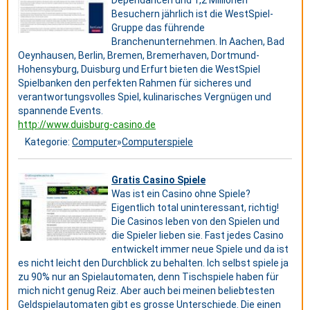
Dependancen und 1,2 Millionen
Besuchern jährlich ist die WestSpiel-
Gruppe das führende
Branchenunternehmen. In Aachen, Bad
Oeynhausen, Berlin, Bremen, Bremerhaven, Dortmund-
Hohensyburg, Duisburg und Erfurt bieten die WestSpiel
Spielbanken den perfekten Rahmen für sicheres und
verantwortungsvolles Spiel, kulinarisches Vergnügen und
spannende Events.
http://www.duisburg-casino.de
Kategorie:
Computer
»
Computerspiele
Gratis Casino Spiele
Was ist ein Casino ohne Spiele?
Eigentlich total uninteressant, richtig!
Die Casinos leben von den Spielen und
die Spieler lieben sie. Fast jedes Casino
entwickelt immer neue Spiele und da ist
es nicht leicht den Durchblick zu behalten. Ich selbst spiele ja
zu 90% nur an Spielautomaten, denn Tischspiele haben für
mich nicht genug Reiz. Aber auch bei meinen beliebtesten
Geldspielautomaten gibt es grosse Unterschiede. Die einen