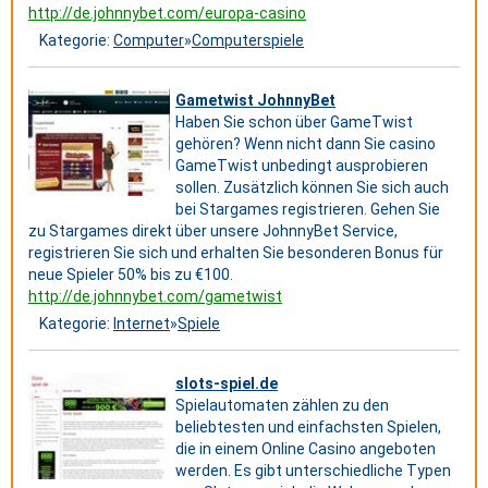
http://de.johnnybet.com/europa-casino
Kategorie:
Computer
»
Computerspiele
Gametwist JohnnyBet
Haben Sie schon über GameTwist
gehören? Wenn nicht dann Sie casino
GameTwist unbedingt ausprobieren
sollen. Zusätzlich können Sie sich auch
bei Stargames registrieren. Gehen Sie
zu Stargames direkt über unsere JohnnyBet Service,
registrieren Sie sich und erhalten Sie besonderen Bonus für
neue Spieler 50% bis zu €100.
http://de.johnnybet.com/gametwist
Kategorie:
Internet
»
Spiele
slots-spiel.de
Spielautomaten zählen zu den
beliebtesten und einfachsten Spielen,
die in einem Online Casino angeboten
werden. Es gibt unterschiedliche Typen