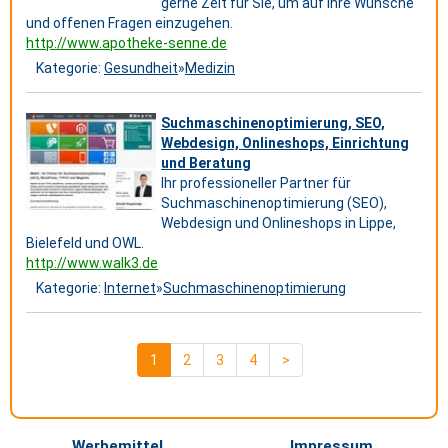
gerne Zeit für Sie, um auf Ihre Wünsche
und offenen Fragen einzugehen.
http://www.apotheke-senne.de
Kategorie:
Gesundheit
»
Medizin
Suchmaschinenoptimierung, SEO,
Webdesign, Onlineshops, Einrichtung
und Beratung
Ihr professioneller Partner für
Suchmaschinenoptimierung (SEO),
Webdesign und Onlineshops in Lippe,
Bielefeld und OWL.
http://www.walk3.de
Kategorie:
Internet
»
Suchmaschinenoptimierung
1
2
3
4
>
Werbemittel
Impressum