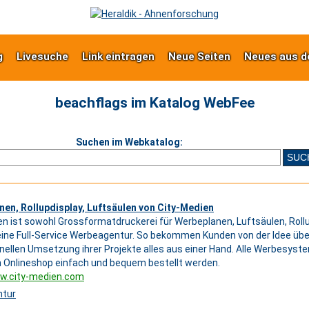
g
Livesuche
Link eintragen
Neue Seiten
Neues aus d
beachflags im Katalog WebFee
Suchen im Webkatalog:
en, Rollupdisplay, Luftsäulen von City-Medien
en ist sowohl Grossformatdruckerei für Werbeplanen, Luftsäulen, Roll
eine Full-Service Werbeagentur. So bekommen Kunden von der Idee über
nellen Umsetzung ihrer Projekte alles aus einer Hand. Alle Werbesys
n Onlineshop einfach und bequem bestellt werden.
ww.city-medien.com
tur