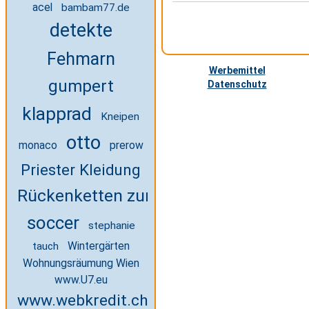
acel
bambam77.de
detekte
Fehmarn
Werbemittel
gumpert
Datenschutz
klapprad
Kneipen
otto
monaco
prerow
Priester Kleidung
Rückenketten zum Selbermachen
soccer
stephanie
Wintergärten
tauch
Wohnungsräumung Wien
www.U7.eu
www.webkredit.ch