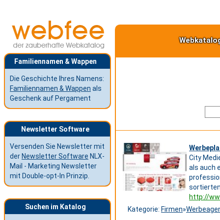
Webkatalo
Familiennamen & Wappen
Die Geschichte Ihres Namens:
Familiennamen & Wappen
als
Geschenk auf Pergament
Newsletter Software
Versenden Sie Newsletter mit
Werbeplan
der
Newsletter Software
NLX-
City Medi
Mail - Marketing Newsletter
als auch 
mit Double-opt-In Prinzip.
professio
sortierte
http://w
Suchen im Katalog
Kategorie:
Firmen
»
Werbeagen