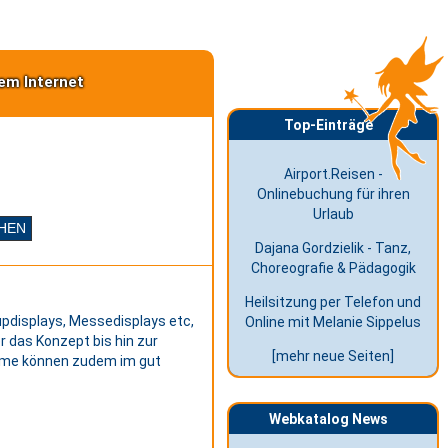
em Internet
Top-Einträge
Airport.Reisen -
Onlinebuchung für ihren
Urlaub
Dajana Gordzielik - Tanz,
Choreografie & Pädagogik
Heilsitzung per Telefon und
updisplays, Messedisplays etc,
Online mit Melanie Sippelus
 das Konzept bis hin zur
[mehr neue Seiten]
teme können zudem im gut
Webkatalog News