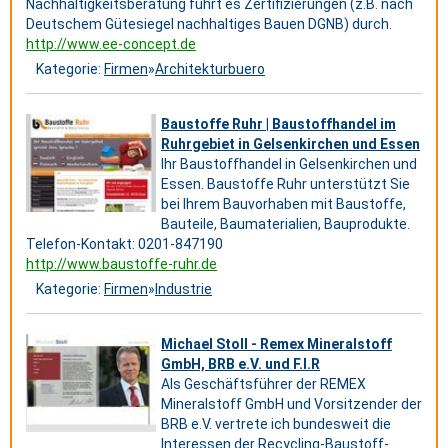
Nachhaltigkeitsberatung führt es Zertifizierungen (z.B. nach
Deutschem Gütesiegel nachhaltiges Bauen DGNB) durch.
http://www.ee-concept.de
Kategorie:
Firmen
»
Architekturbuero
Baustoffe Ruhr | Baustoffhandel im
Ruhrgebiet in Gelsenkirchen und Essen
Ihr Baustoffhandel in Gelsenkirchen und
Essen. Baustoffe Ruhr unterstützt Sie
bei Ihrem Bauvorhaben mit Baustoffe,
Bauteile, Baumaterialien, Bauprodukte.
Telefon-Kontakt: 0201-847190
http://www.baustoffe-ruhr.de
Kategorie:
Firmen
»
Industrie
Michael Stoll - Remex Mineralstoff
GmbH, BRB e.V. und F.I.R
Als Geschäftsführer der REMEX
Mineralstoff GmbH und Vorsitzender der
BRB e.V. vertrete ich bundesweit die
Interessen der Recycling-Baustoff-