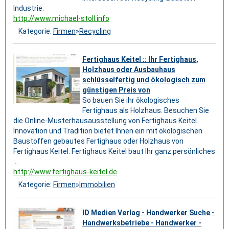
Industrie.
http://www.michael-stoll.info
Kategorie:
Firmen
»
Recycling
Fertighaus Keitel :: Ihr Fertighaus,
Holzhaus oder Ausbauhaus
schlüsselfertig und ökologisch zum
günstigen Preis von
So bauen Sie ihr ökologisches
Fertighaus als Holzhaus. Besuchen Sie
die Online-Musterhausausstellung von Fertighaus Keitel.
Innovation und Tradition bietet Ihnen ein mit ökologischen
Baustoffen gebautes Fertighaus oder Holzhaus von
Fertighaus Keitel. Fertighaus Keitel baut Ihr ganz persönliches
...
http://www.fertighaus-keitel.de
Kategorie:
Firmen
»
Immobilien
ID Medien Verlag - Handwerker Suche -
Handwerksbetriebe - Handwerker -