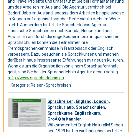
and Travel Projekte und unterstützt Sie bei Formalitäten rund
um das Arbeiten im Ausland. Die Agentur vermittelt bei
Bedarf Jobs im Ausland, sodass dem Arbeiten beispielsweise
in Kanada auf organisatorischer Seite nichts mehr im Wege
steht. Ausserdem bietet die Spracherlebnis Agentur
klassische Sprachreisen nach Kanada, Neuseeland und
Australien an. Durch die enge Kooperation mit qualifizierten
Sprachschulen können die Teilnehmer ihre
Fremdsprachenkenntnisse in Französisch oder Englisch
verbessern. Dazu besuchen sie Sprachkursen und machen
darüber hinaus interessante Erfahrungen mit neuen Kulturen.
Wenn es um die Organisation von einem Sprachaufenthalt
geht, sind Sie bei der Spracherlebnis Agentur genau richtig.
http://www.spracherlebnis.ch
Kategorie:
Reisen
»
Sprachreisen
Sprachreisen, England, London,
Sprachurlaub, Sprachschulen,
Sprachkurse, Englischkurs,
GroÃ�britannien
Willkommen bei English Naturally! Schon
seit 1999 bieten wir Ihnen eine perfekte