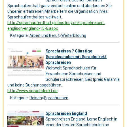
Sprachreisen. Buchen Sie Ihren
Sprachaufenthalt ganz einfach online und überlassen Sie
unseren erfahrenen Mitarbeitern die Organisation Ihres
Sprachaufenthaltes weltweit.
http://sprachaufenthalt.globostudy.ch/sprachreisen-
englisch-england-15-6.aspx
Kategorie:
Arbeit und Beruf
»
Weiterbildung
Sprachreisen ? Günstige
Sprachschulen mit Sprachdirekt
Sprachreisen
Weltweit Sprachschulen für
Erwachsene Sprachreisen und
Schülersprachreisen. Bestpreis Garantie
und keine Buchungsgebühren.
http://www.sprachdirekt.de
Kategorie:
Reisen
»
Sprachreisen
Sprachreisen England
Sprachreisen England. Lerne Englisch in
einer der besten Sprachschulen an