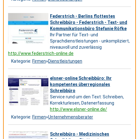
Federstrich - Berlins flottestes
Schreibbüro - Federstrich - Text- und
Kommunikationsbüro Stefanie Röfke
Ihr Partner für Text- und
Sprachdienstleistungen - unkompliziert,
niveauvoll und zuverlässig
http://www.federstrich-online.de
Kategorie:
Firmen
»
Dienstleistungen
elsner-online Schreibbüro: Ihr
kompetentes überregionales
Schreibbüro
Service rund um den Text: Schreiben,
Korrekturlesen, Datenerfassung
http://www.elsner-online.de/
Kategorie:
Firmen
»
Unternehmensberater
Schreibbüro - Medizinisches