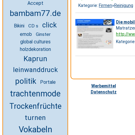
Accept
Kategorie:
Firmen
»
Reinigung
bambam77.de
Die mobil
click
Bikini
CD s
Matratzen
emob
Ginster
http://ww
global cultures
Kategorie
holzdekoration
Kaprun
leinwanddruck
politik
Portale
Werbemittel
trachtenmode
Datenschutz
Trockenfrüchte
turnen
Vokabeln