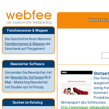
Webkatalo
Familiennamen & Wappen
Die Geschichte Ihres Namens:
Familiennamen & Wappen
als
Geschenk auf Pergament
Newsletter Software
Versenden Sie Newsletter mit
Stuttgart
der
Newsletter Software
NLX-
Das Reini
Mail - Marketing Newsletter
ausgerich
mit Double-opt-In Prinzip.
wenig fre
kümmert s
Produktio
Suchen im Katalog
Abtransport des Schmutzes.
http://www.bauer-gebaeuderei