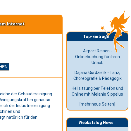
em Internet
Top-Einträge
Airport.Reisen -
Onlinebuchung für ihren
Urlaub
Dajana Gordzielik - Tanz,
Choreografie & Pädagogik
Heilsitzung per Telefon und
reiche der Gebäudereinigung
Online mit Melanie Sippelus
 Reinigungskräften genauso
[mehr neue Seiten]
eich der Industriereinigung
chinen und
gt natürlich für den
Webkatalog News