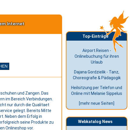
em Internet
Top-Einträge
Airport.Reisen -
Onlinebuchung für ihren
Urlaub
Dajana Gordzielik - Tanz,
Choreografie & Pädagogik
Heilsitzung per Telefon und
elschuhen und Zangen. Das
Online mit Melanie Sippelus
ern im Bereich Verbindungen.
[mehr neue Seiten]
ht nur durch die Qualitaet
ervice gelegt. Bereits Mitte
rt. Neben dem Erfolg in
Webkatalog News
rfolgreich seine Produkte zu
en Onlineshop vor.