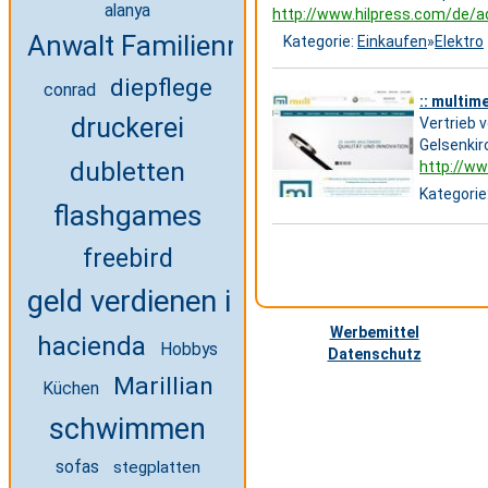
alanya
http://www.hilpress.com/de/
Anwalt Familienrecht
Kategorie:
Einkaufen
»
Elektro
diepflege
conrad
:: multim
druckerei
Vertrieb 
Gelsenkir
dubletten
http://ww
Kategorie
flashgames
freebird
geld verdienen im internet
Werbemittel
hacienda
Hobbys
Datenschutz
Marillian
Küchen
schwimmen
sofas
stegplatten