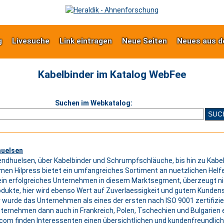
g
Livesuche
Link eintragen
Neue Seiten
Neues aus d
Kabelbinder im Katalog WebFee
Suchen im Webkatalog:
uelsen
ndhuelsen, über Kabelbinder und Schrumpfschläuche, bis hin zu Kab
en Hilpress bietet ein umfangreiches Sortiment an nuetzlichen Helf
 ein erfolgreiches Unternehmen in diesem Marktsegment, überzeugt nic
odukte, hier wird ebenso Wert auf Zuverlaessigkeit und gutem Kundens
r wurde das Unternehmen als eines der ersten nach ISO 9001 zertifizie
ernehmen dann auch in Frankreich, Polen, Tschechien und Bulgarien e
com finden Interessenten einen übersichtlichen und kundenfreundlich