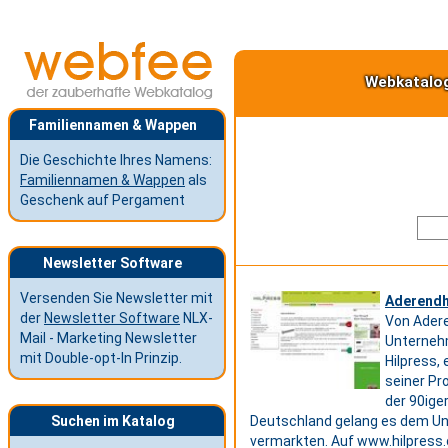
Webkatalo
Familiennamen & Wappen
Die Geschichte Ihres Namens:
Familiennamen & Wappen
als
Geschenk auf Pergament
Newsletter Software
Versenden Sie Newsletter mit
Aderendh
der
Newsletter Software
NLX-
Von Adere
Mail - Marketing Newsletter
Unternehm
mit Double-opt-In Prinzip.
Hilpress,
seiner Pr
der 90ige
Suchen im Katalog
Deutschland gelang es dem Unt
vermarkten. Auf www.hilpress.