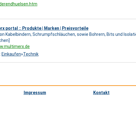
aderendhuelsen.htm
erx portal :: Produkte | Marken | Preisvorteile
von Kabelbindern, Schrumpfschläuchen, sowie Bohrern, Bits und Isolat
chen]
w.multimerx.de
:
Einkaufen
»
Technik
Impressum
Kontakt