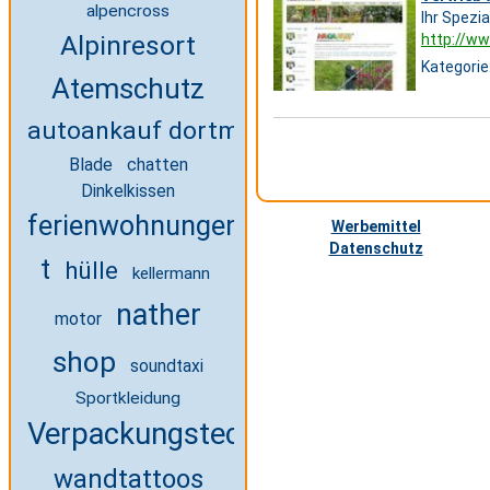
alpencross
Ihr Spezia
Alpinresort
http://w
Kategorie
Atemschutz
autoankauf dortmund
Blade
chatten
Dinkelkissen
ferienwohnungen-
Werbemittel
Datenschutz
t
hülle
kellermann
nather
motor
shop
soundtaxi
Sportkleidung
Verpackungstechnik Studium
wandtattoos