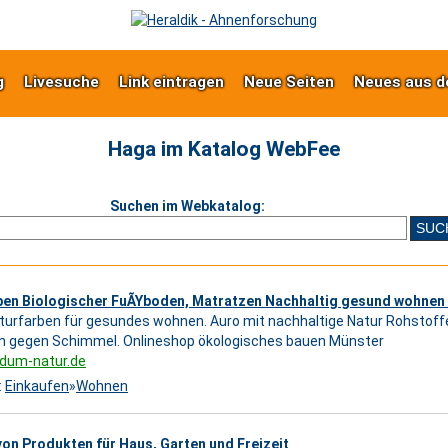
g
Livesuche
Link eintragen
Neue Seiten
Neues aus d
Haga im Katalog WebFee
Suchen im Webkatalog:
ben Biologischer FuÃYboden, Matratzen Nachhaltig gesund wohne
turfarben für gesundes wohnen. Auro mit nachhaltige Natur Rohstoff
n gegen Schimmel. Onlineshop ökologisches bauen Münster
ndum-natur.de
:
Einkaufen
»
Wohnen
von Produkten für Haus, Garten und Freizeit