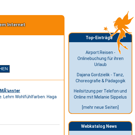
em Internet
Top-Einträge
Airport.Reisen -
Onlinebuchung für ihren
Urlaub
Dajana Gordzielik - Tanz,
Choreografie & Pädagogik
n MÃ¼nster
Heilsitzung per Telefon und
e. Lehm Wohlfühlfarben. Haga
Online mit Melanie Sippelus
[mehr neue Seiten]
Webkatalog News